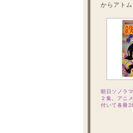
からアトム
朝日ソノラ
２集。アニメ
付いて各冊2