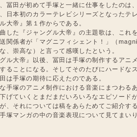
、冨田が初めて手塚と一緒に仕事をしたのは、1
、日本初のカラーテレビシリーズとなったテ
ル大帝』第１作からである。
曲した『ジャングル大帝』の主題歌は、これ
送関係者が「マグニフィシェント！」（magnifi
な、崇高な）と言って感嘆したという。
グル大帝』以後、冨田は手塚の制作するアニ
することになる。そしてそのたびにハードな
田は手塚の期待に応えたのである。
な手塚のアニメ制作における音楽にまつわる
下げていくとまだまだいろいろなエピソード
が、それについては稿をあらためてご紹介す
手塚マンガの中の音楽表現について見てまい