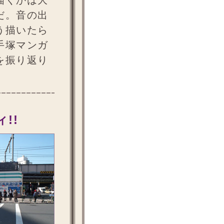
描くかは大
だ。音の出
う描いたら
手塚マンガ
を振り返り
!!