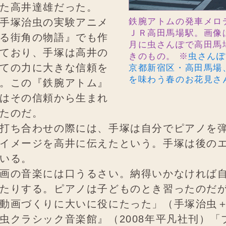
た高井達雄だった。
手塚治虫の実験アニメ
鉄腕アトムの発車メロ
ＪＲ高田馬場駅。画像は
る街角の物語』でも作
月に虫さんぽで高田馬
ており、手塚は高井の
きのもの。 ※
虫さんぽ
ての力に大きな信頼を
京都新宿区・高田馬場
を味わう春のお花見さん
。この『鉄腕アトム』
はその信頼から生まれ
たのだ。
打ち合わせの際には、手塚は自分でピアノを
イメージを高井に伝えたという。手塚は後の
いる。
画の音楽には口うるさい。納得いかなければ
たりする。ピアノは子どものとき習ったのだ
動画づくりに大いに役にたった」（手塚治虫
虫クラシック音楽館』（2008年平凡社刊）「