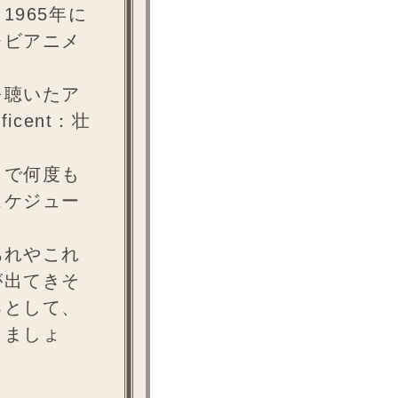
965年に
レビアニメ
を聴いたア
cent：壮
メで何度も
スケジュー
あれやこれ
が出てきそ
るとして、
りましょ