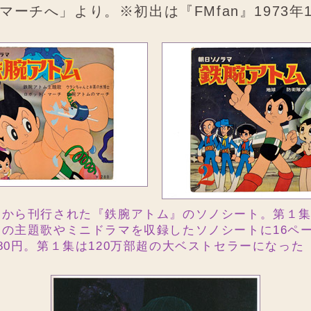
マーチへ」より。※初出は『FMfan』1973年
マから刊行された『鉄腕アトム』のソノシート。第１
の主題歌やミニドラマを収録したソノシートに16ペ
80円。第１集は120万部超の大ベストセラーになった