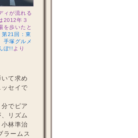
ディが流れる
2012年３
場を歩いたと
 第21回：東
、手塚グルメ
ぽ!!
より
弾いて求め
エッセイで
自分でピア
が、リズム
＋小林準治
ブラームス