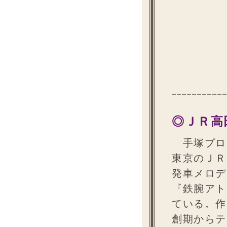
◎ＪＲ高
手塚プロ
東京のＪＲ
発車メロデ
『鉄腕アト
ている。作
創期からテ