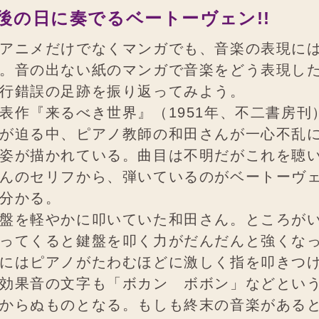
後の日に奏でるベートーヴェン!!
アニメだけでなくマンガでも、音楽の表現に
。音の出ない紙のマンガで音楽をどう表現し
行錯誤の足跡を振り返ってみよう。
作『来るべき世界』（1951年、不二書房刊
が迫る中、ピアノ教師の和田さんが一心不乱
姿が描かれている。曲目は不明だがこれを聴
んのセリフから、弾いているのがベートーヴ
分かる。
盤を軽やかに叩いていた和田さん。ところが
ってくると鍵盤を叩く力がだんだんと強くな
にはピアノがたわむほどに激しく指を叩きつ
効果音の文字も「ボカン ボボン」などとい
からぬものとなる。もしも終末の音楽がある