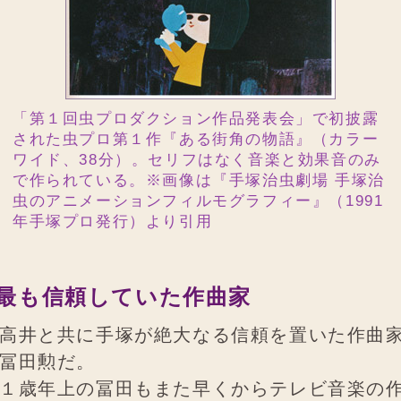
「第１回虫プロダクション作品発表会」で初披露
された虫プロ第１作『ある街角の物語』（カラー
ワイド、38分）。セリフはなく音楽と効果音のみ
で作られている。※画像は『手塚治虫劇場 手塚治
虫のアニメーションフィルモグラフィー』（1991
年手塚プロ発行）より引用
最も信頼していた作曲家
高井と共に手塚が絶大なる信頼を置いた作曲
冨田勲だ。
１歳年上の冨田もまた早くからテレビ音楽の