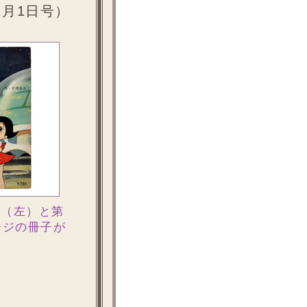
1月1日号）
集（左）と第
ージの冊子が