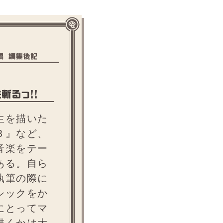
生を描いた
Ｂ』など、
音楽をテー
ある。自ら
執筆の際に
シックをか
にとってマ