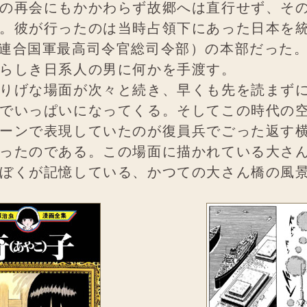
の再会にもかかわらず故郷へは直行せず、そ
。彼が行ったのは当時占領下にあった日本を
連合国軍最高司令官総司令部）の本部だった
らしき日系人の男に何かを手渡す。
りげな場面が次々と続き、早くも先を読まず
でいっぱいになってくる。そしてこの時代の
ーンで表現していたのが復員兵でごった返す
ったのである。この場面に描かれている大さ
ぼくが記憶している、かつての大さん橋の風