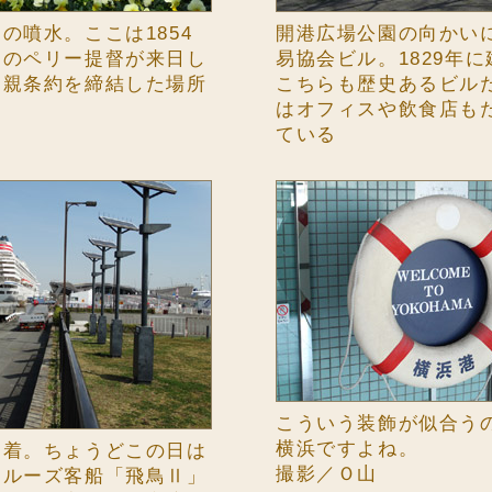
の噴水。ここは1854
開港広場公園の向かい
カのペリー提督が来日し
易協会ビル。1829年
和親条約を締結した場所
こちらも歴史あるビル
る
はオフィスや飲食店も
ている
こういう装飾が似合う
横浜ですよね。
到着。ちょうどこの日は
撮影／Ｏ山
クルーズ客船「飛鳥Ⅱ」