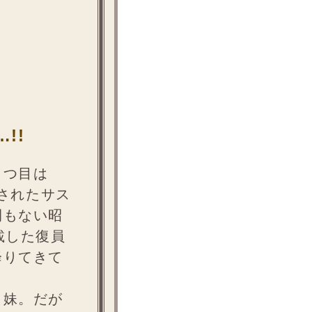
!!
とつ目は
載されたサス
間もない昭
載した復員
降りてきて
と妹。だが