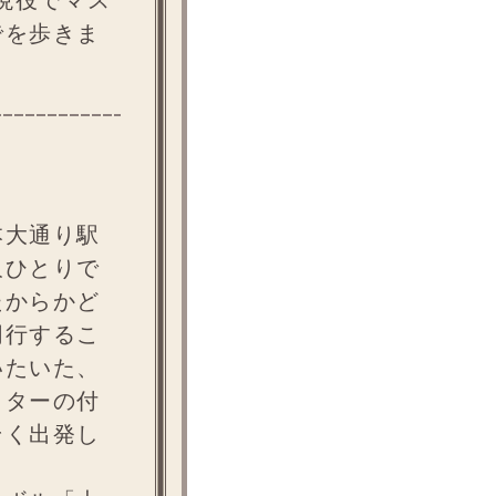
現役でマス
でを歩きま
本大通り駅
沢ひとりで
たからかど
同行するこ
いたいた、
クターの付
そく出発し