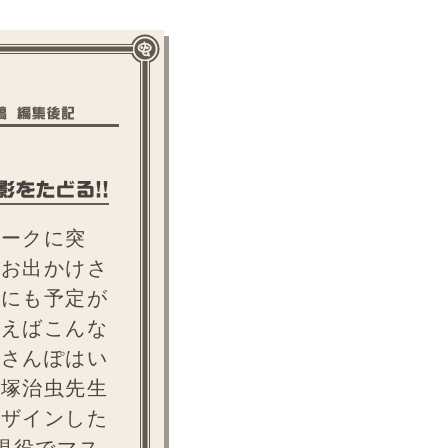
ークに突
へお出かけさ
んにも予定が
とえばこんな
虫さんぽはい
手塚治虫先生
デザインした