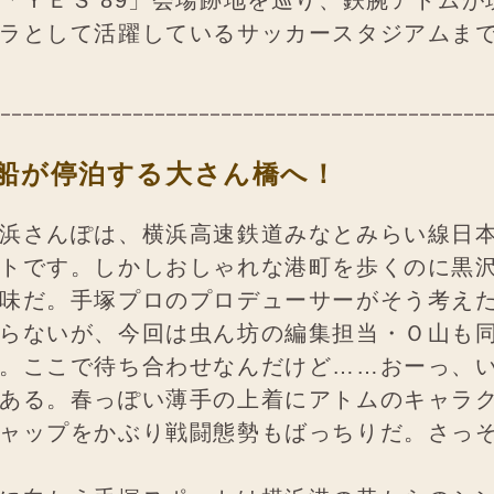
「ＹＥＳ'89」会場跡地を巡り、鉄腕アトムが
ラとして活躍しているサッカースタジアムま
船が停泊する大さん橋へ！
浜さんぽは、横浜高速鉄道みなとみらい線日
トです。しかしおしゃれな港町を歩くのに黒
味だ。手塚プロのプロデューサーがそう考え
らないが、今回は虫ん坊の編集担当・Ｏ山も
。ここで待ち合わせなんだけど……おーっ、
ある。春っぽい薄手の上着にアトムのキャラ
ャップをかぶり戦闘態勢もばっちりだ。さっ