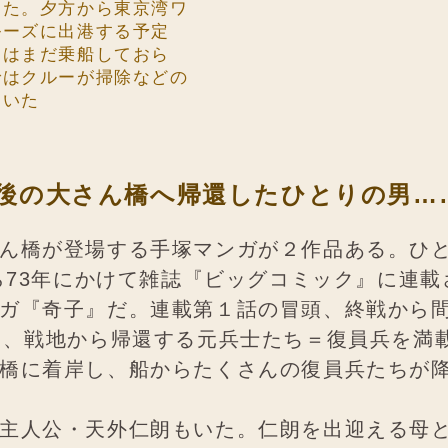
った。夕方から東京湾ワ
ルーズに出港する予定
んはまだ乗船しておら
ではクルーが掃除などの
ていた
後の大さん橋へ帰還したひとりの男……
ん橋が登場する手塚マンガが２作品ある。ひ
から73年にかけて雑誌『ビッグコミック』に連
ガ『奇子』だ。連載第１話の冒頭、終戦から
月、戦地から帰還する元兵士たち＝復員兵を満
橋に着岸し、船からたくさんの復員兵たちが
主人公・天外仁朗もいた。仁朗を出迎える母