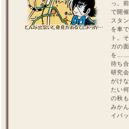
っ。
で開
スタ
を車
ト。
ガの
を…
待ち
研究
がけ
たい何
の秋
みか
イバッ