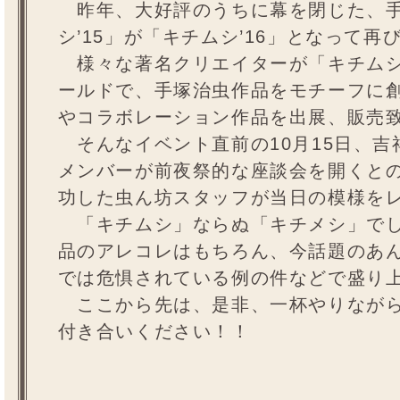
昨年、大好評のうちに幕を閉じた、手
シ’15」が「キチムシ’16」となって再
様々な著名クリエイターが「キチムシ
ールドで、手塚治虫作品をモチーフに
やコラボレーション作品を出展、販売
そんなイベント直前の10月15日、吉
メンバーが前夜祭的な座談会を開くと
功した虫ん坊スタッフが当日の模様を
「キチムシ」ならぬ「キチメシ」でし
品のアレコレはもちろん、今話題のあ
では危惧されている例の件などで盛り
ここから先は、是非、一杯やりながら
付き合いください！！