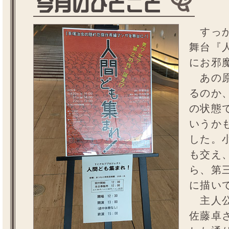
すっか
舞台『
にお邪
あの原
るのか
の状態
いうか
した。
も交え
ら、第
に描い
主人公
佐藤卓