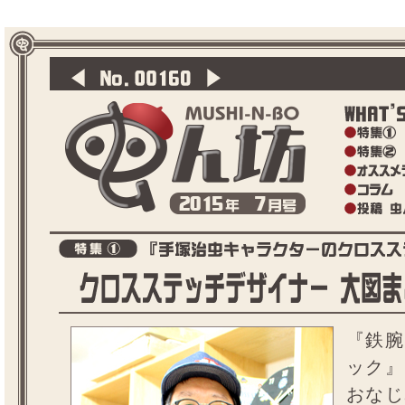
『鉄腕
ック』
おなじ