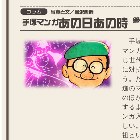
手塚
マン
じ世
に対
う。
進の
のほ
する
ンガ
しい
祖と