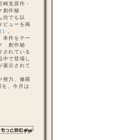
宮崎克原作・
ク創作秘
ん坊でも以
タビューを掲
号
）。
、本作をテー
ク 創作秘
介されている
品中で登場し
が展示されて
や努力、修羅
展を、今月は