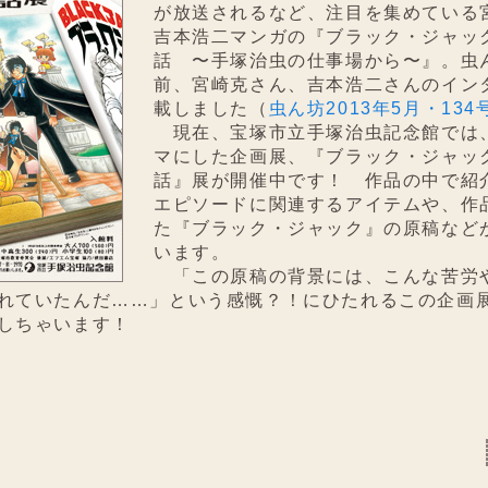
が放送されるなど、注目を集めている
吉本浩二マンガの『ブラック・ジャッ
話 〜手塚治虫の仕事場から〜』。虫
前、宮崎克さん、吉本浩二さんのイン
載しました（
虫ん坊2013年5月・134
現在、宝塚市立手塚治虫記念館では
マにした企画展、『ブラック・ジャッ
話』展が開催中です！ 作品の中で紹
エピソードに関連するアイテムや、作
た『ブラック・ジャック』の原稿など
います。
「この原稿の背景には、こんな苦労
れていたんだ……」という感慨？！にひたれるこの企画
しちゃいます！