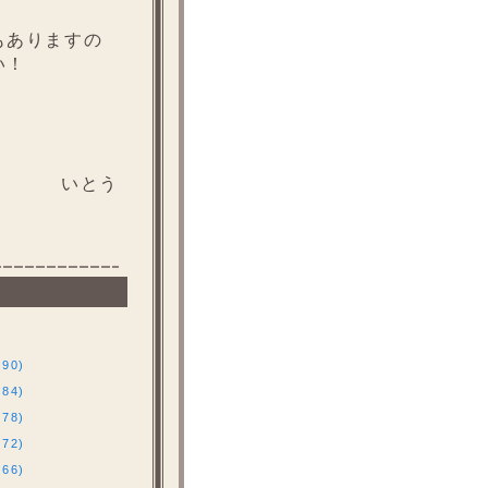
もありますの
い！
いとう
90)
84)
78)
72)
66)