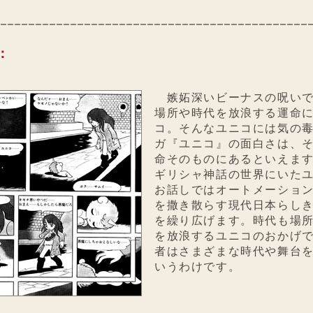
：
嫉妬深いビーナスの呪いで
場所や時代を放浪する運命
コ。そんなユニコには気の
ガ『ユニコ』の面白さは、
命そのものにあるといえま
ギリシャ神話の世界にいた
お話しではオートメーショ
を撒き散らす現代日本らし
を繰り広げます。時代も場
を放浪するユニコのおかげ
者はさまざまな時代や舞台
いうわけです。