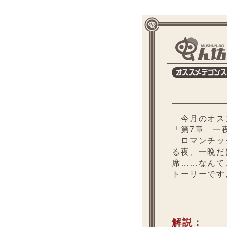
今月のオス
「第7章 一
ロマンチッ
る夜、一晩だ
席……なんて
トーリーです
解説：