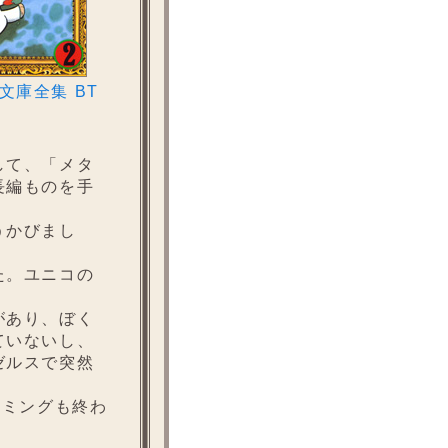
文庫全集 BT
して、「メタ
長編ものを手
うかびまし
た。ユニコの
があり、ぼく
ていないし、
ゼルスで突然
ーミングも終わ