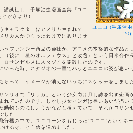
 講談社刊 手塚治虫漫画全集『ユニ
あとがきより）
ユニコ (手塚治虫
うキャラクターはアメリカ生まれで
20)
メリカ人がつくったわけではありませ
うファンシー商品の会社が、アニメの本格的な作品と
」（後に「星のオルフェウス」と改題）という日米合作
、ロサンゼルスにスタジオを開設したのです。
いった時、スタジオの一室でハッとユニコの姿が思い
らって、イメージが消えないうちにスケッチをしまし
ンリオで「リリカ」という少女向け月刊誌を出す企画
まれていたのです。しかし少女マンガは長いあいだ描い
た動物ものにしようかなどと考えていて、それがロサン
でした。
行機の中で、ユニコーンをもじった“ユニコ”というネ
いけるぞ、と自信を深めました。