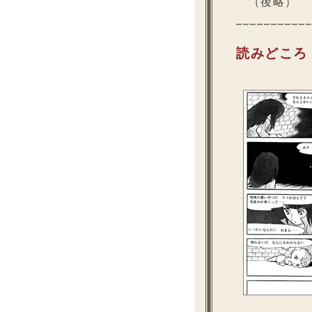
（後略）
読みどころ