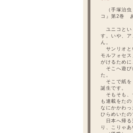
（手塚治虫
コ』第2巻 
ユニコとい
す。いや、ア
ん。
サンリオとい
モルフォセス
がけるために
そこへ遊びに
た。
そこで紙をも
誕生です。
そもそも、サ
も連載をたの
なにかかわっ
ひらめいたの
日本へ帰る飛
り、こりゃあ