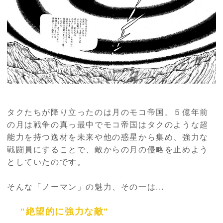
タクたちが降り立ったのは月のモコ帝国。５億年前
の月は戦争の真っ最中でモコ帝国はタクのような超
能力を持つ逸材を未来や他の惑星から集め、強力な
戦闘員にすることで、敵からの月の侵略を止めよう
としていたのです。
そんな「ノーマン」の魅力、その一は...
"絶望的に強力な敵"