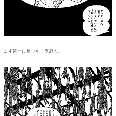
まず第一に超ウルトラ残忍。