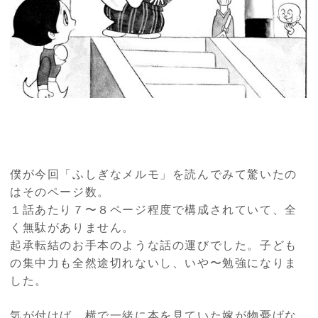
僕が今回「ふしぎなメルモ」を読んでみて驚いたの
はそのページ数。
１話あたり７〜８ページ程度で構成されていて、全
く無駄がありません。
起承転結のお手本のような話の運びでした。子ども
の集中力も全然途切れないし、いや〜勉強になりま
した。
気が付けば、横で一緒に本を見ていた嫁が物憂げな