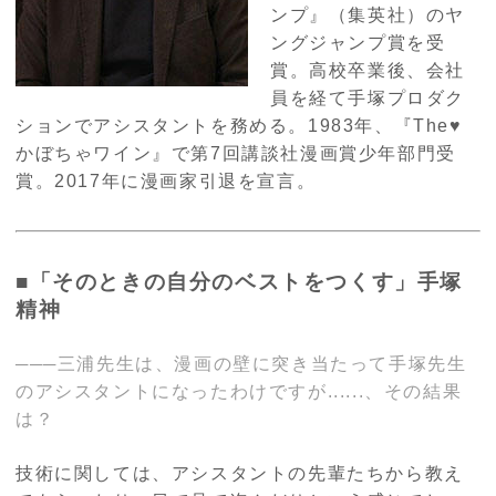
ンプ』（集英社）のヤ
ングジャンプ賞を受
賞。高校卒業後、会社
員を経て手塚プロダク
ションでアシスタントを務める。1983年、『The♥
かぼちゃワイン』で第7回講談社漫画賞少年部門受
賞。2017年に漫画家引退を宣言。
■「そのときの自分のベストをつくす」手塚
精神
───三浦先生は、漫画の壁に突き当たって手塚先生
のアシスタントになったわけですが......、その結果
は？
技術に関しては、アシスタントの先輩たちから教え