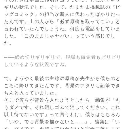
ギリの状況でした。そして、たまたま掲載誌の『ビ
ッグコミック』の担当が新人に代わったばかりだっ
たんです。上の人から「必ず原稿を取ってこい」と
言われていたんでしょうね。何度も電話をしていま
した。「このままじゃヤバい」っていう感じでし
た。
───締め切りギリギリで、現場も編集者もピリピリ
しているような状況ですね。
で、ようやく最後の主線の原稿が先生から僕らのと
ころに降りてきたんです。背景のアタリも鉛筆でき
ちんと入っていました。
そこで僕らが背景を入れようとしたら、編集が「も
うダメです。それ消しゴムで消してください。これ
以上待てないです」って言うわけ。僕らはもちろん
「いや、でも背景を描かないと......」。編集は「い
や、ダメです。今持っていかないと完全に落ちます