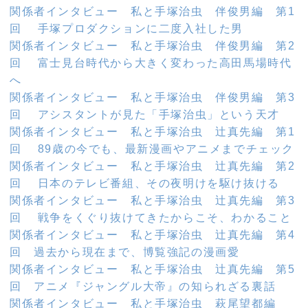
関係者インタビュー 私と手塚治虫 伴俊男編 第1
回 手塚プロダクションに二度入社した男
関係者インタビュー 私と手塚治虫 伴俊男編 第2
回 富士見台時代から大きく変わった高田馬場時代
へ
関係者インタビュー 私と手塚治虫 伴俊男編 第3
回 アシスタントが見た「手塚治虫」という天才
関係者インタビュー 私と手塚治虫 辻真先編 第1
回 89歳の今でも、最新漫画やアニメまでチェック
関係者インタビュー 私と手塚治虫 辻真先編 第2
回 日本のテレビ番組、その夜明けを駆け抜ける
関係者インタビュー 私と手塚治虫 辻真先編 第3
回 戦争をくぐり抜けてきたからこそ、わかること
関係者インタビュー 私と手塚治虫 辻真先編 第4
回 過去から現在まで、博覧強記の漫画愛
関係者インタビュー 私と手塚治虫 辻真先編 第5
回 アニメ『ジャングル大帝』の知られざる裏話
関係者インタビュー 私と手塚治虫 萩尾望都編