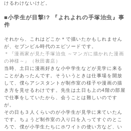
けるわけないけど。
■小学生が目撃
!?
『よれよれの手塚治虫』事
件
それから、これはどこか＊で描いたかもしれません
が、セブンビル時代のエピソードです。
＊『漫画家が見た手塚治虫 ～マンガに描かれた漫画
の神様～』（秋田書店）
当時、土日に漫画好きな小中学生などが見学に来る
ことがあったんです。そういうときは仕事場を開放
して、僕らアシスタントが制作室の様子や漫画の描
き方を見せるわけです。先生は土日も上の
4
階の部屋
で仕事をしていたから、会うことは難しいのです
が。
その日も３人くらいのが小学生が見学に来ていたん
です。ちょうど制作室の入り口を入ってすぐのとこ
ろで、僕が小学生たちにホワイトの使い方など、い