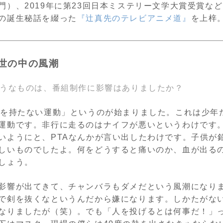
）、2019年に第23回日本ミステリー文学大賞受賞など
の誕生秘話を綴った
『辻真先のテレビアニメ道』
を上梓
世の中の風潮
ようなものは、番組制作に影響はありましたか？
物を持たない運動」というのが始まりました。これは少年
運動です。非行に走るのはナイフが悪いというわけです
いようにと、PTAなんかが言い出したわけです。子供が
しいものでしたよ。何をどうすると痛いのか、血が出る
しょう。
影響が出てきて、チャンバラもダメだという風潮になり
で剣を抜くなというんだから嫌になります。しかたがな
なりましたが（笑）。でも「人を投げるとは何事だ！」