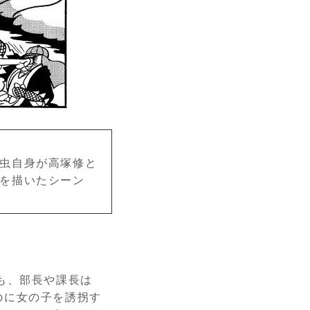
虫自身が高塚修と
を描いたシーン
も、部長や課長は
のに女の子を誘拐す