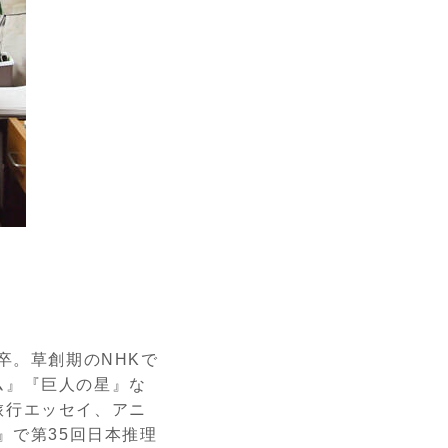
卒。草創期のNHKで
ム』『巨人の星』な
旅行エッセイ、アニ
』で第35回日本推理