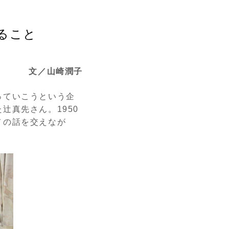
ること
文／山崎潤子
っていこうという企
辻真先さん。1950
メの話を交えなが