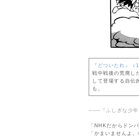
『どついたれ』（
戦中戦後の荒廃し
して登場する自伝
も。
───『ふしぎな少
「NHKだからドン
「かまいませんよ。