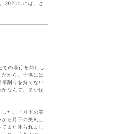
。2021年には、さ
。
たちの非行を防止し
。だから、子供には
鉛筆削りを持てない
のかなんて、多少怪
ました。『月下の美
いから月下の美剣士
ってまた叱られまし