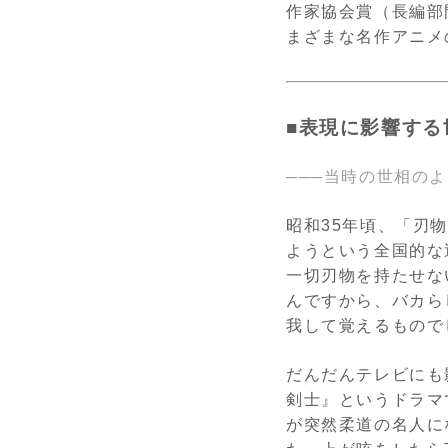
作家協会賞（長編部門
まざまな名作アニメ
■表現に影響する
───当時の世相の
昭和35年頃、「刃
ようという全国的な
一切刃物を持たせな
んですから、バカら
我して覚えるもので
だんだんテレビにも
剣士』というドラマ
が突然柔道の名人に