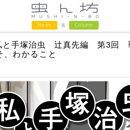
Column
News
私と手塚治虫 辻真先編 第3回 
そ、わかること