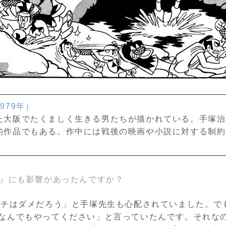
1979
年）
た大阪でたくましく生きる男たちが描かれている。手塚治
的作品でもある。作中には戦後の映画や小説に対する制約
年』にも影響があったんですか？
パチはダメだろう」と手塚先生も心配されていました。で
なんでもやってください」と言っていたんです。それな