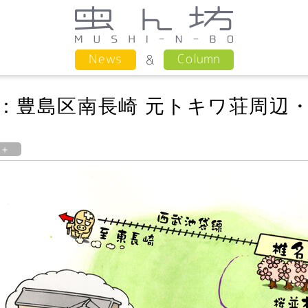
Column
News
：豊島区南長崎 元トキワ荘周辺
ぽ＋