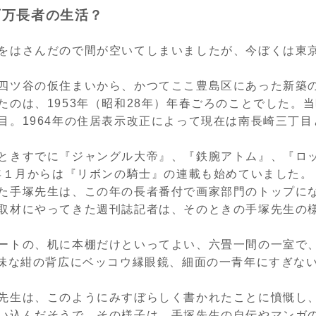
百万長者の生活？
をはさんだので間が空いてしまいましたが、今ぼくは東
四ツ谷の仮住まいから、かつてここ豊島区にあった新築
たのは、1953年（昭和28年）年春ごろのことでした。
目。1964年の住居表示改正によって現在は南長崎三丁
ときすでに『ジャングル大帝』、『鉄腕アトム』、『ロ
3年１月からは『リボンの騎士』の連載も始めていました。
た手塚先生は、この年の長者番付で画家部門のトップに
取材にやってきた週刊誌記者は、そのときの手塚先生の
ートの、机に本棚だけといってよい、六畳一間の一室で
地味な紺の背広にベッコウ縁眼鏡、細面の一青年にすぎな
）
先生は、このようにみすぼらしく書かれたことに憤慨し
い込んだそうで、その様子は、手塚先生の自伝やマンガ