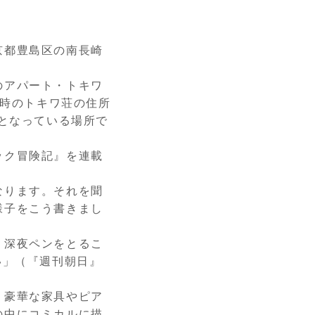
京都豊島区の南長崎
のアパート・トキワ
当時のトキワ荘の住所
目となっている場所で
ック冒険記』を連載
なります。それを聞
様子をこう書きまし
、深夜ペンをとるこ
い」（『週刊朝日』
、豪華な家具やピア
の中にコミカルに描