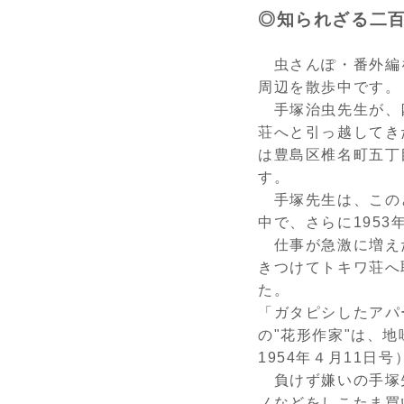
◎知られざる二
虫さんぽ・番外編
周辺を散歩中です。
手塚治虫先生が、
荘へと引っ越してき
は豊島区椎名町五丁
す。
手塚先生は、この
中で、さらに195
仕事が急激に増え
きつけてトキワ荘へ
た。
「ガタピシしたアパ
の"花形作家"は、
1954年４月11日号
負けず嫌いの手塚
ノなどをしこたま買