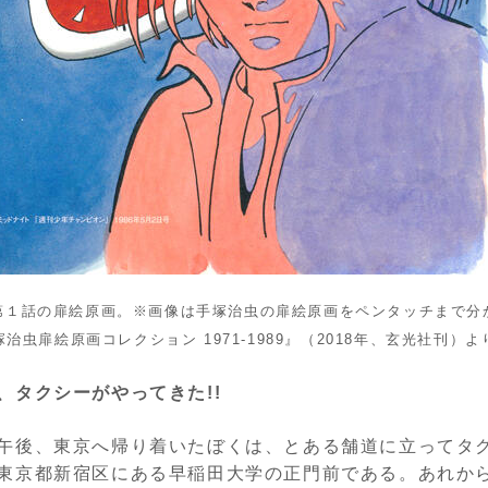
第１話の扉絵原画。
※
画像は手塚治虫の扉絵原画をペンタッチまで分
塚治虫扉絵原画コレクション
1971-1989
』（
2018
年、玄光社刊）よ
、タクシーがやってきた!!
午後、東京へ帰り着いたぼくは、とある舗道に立ってタ
東京都新宿区にある早稲田大学の正門前である。あれか