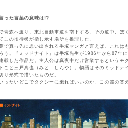
言った言葉の意味は!?
で青森へ渡り、東北自動車道を南下する。その道中、ぼ
てこの招待状が指し示す場所を推理した。
葉で真っ先に思い出される手塚マンガと言えば、これは
ろう。『ミッドナイト』は手塚先生が
1986
年から
87
年に
連載した作品だ。主人公は真夜中だけ営業するというモ
トこと三戸真也（みと しんや）。物語はそのミッドナ
切り形式で描いたものだ。
いったいどこでタクシーに乗ればいいのか。この謎の答