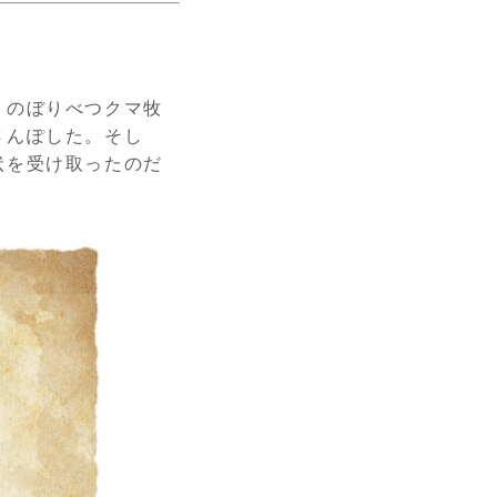
。のぼりべつクマ牧
さんぽした。そし
状を受け取ったのだ