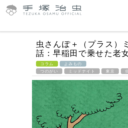
虫さんぽ＋（プラス）
話：早稲田で乗せた老女
コラム
よみもの
つのがい
ミッドナイト
東京