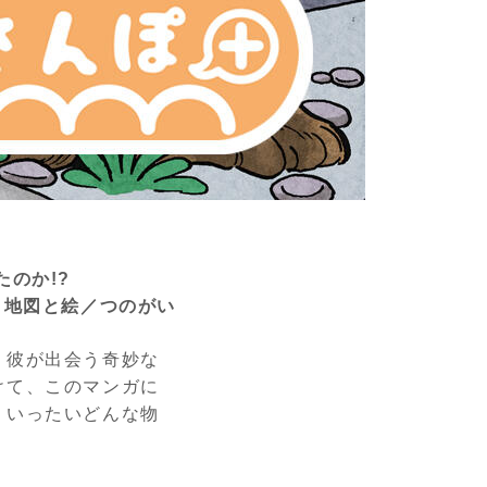
のか!?
 地図と絵／つのがい
。彼が出会う奇妙な
けて、このマンガに
、いったいどんな物