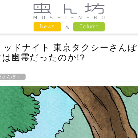
Column
News
ミッドナイト 東京タクシーさんぽ
は幽霊だったのか!?
虫さんぽ＋