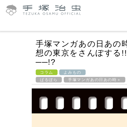
手塚マンガあの日あの
想の東京をさんぽする!
──!?
コラム
よみもの
ばるぼら
手塚マンガあの日あの時＋