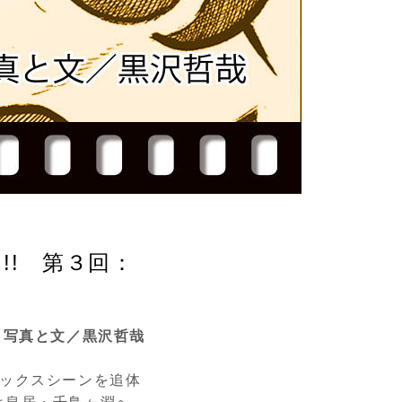
! 第３回：
写真と文／黒沢哲哉
ックスシーンを追体