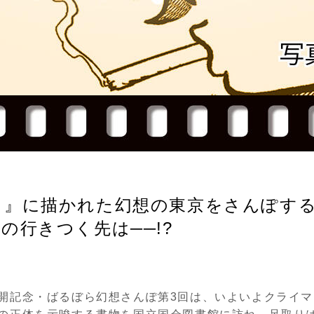
』に描かれた幻想の東京をさんぽする!
の行きつく先は──!?
開記念・ばるぼら幻想さんぽ第
3
回は、いよいよクライマ