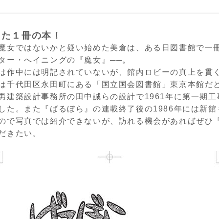
った１冊の本！
魔女ではないかと疑い始めた美倉は、ある日図書館で一
ター・へイニングの『魔女』
──
。
は作中には明記されていないが、館内ロビーの真上を貫
は千代田区永田町にある「国立国会図書館」東京本館だ
男建築設計事務所の田中誠らの設計で
1961
年に第一期工
した。また『ばるぼら』の連載終了後の
1986
年には新館
ので写真では紹介できないが、訪れる機会があればぜひ
だきたい。