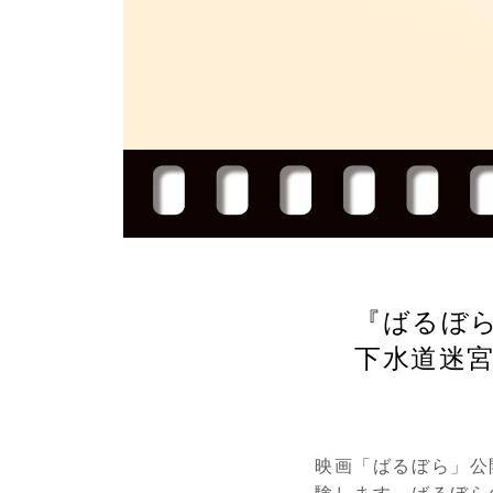
『ばるぼら
下水道迷宮
映画「ばるぼら」公