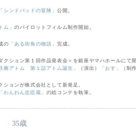
「シンドバッドの冒険」
公開。
トム」
のパイロットフィルム制作開始。
成の
「ある街角の物語」
完成。
ダクション第１回作品発表会＞を銀座ヤマハホールにて
鉄腕アトム 第１話アトム誕生」
（演出）
「おす」
（制
クションが株式会社として新発足。
「わんわん忠臣蔵」
の絵コンテを執筆。
35歳