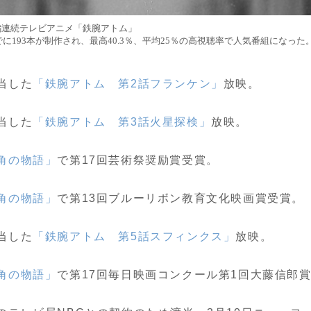
編連続テレビアニメ「鉄腕アトム」
までに193本が制作され、最高40.3％、平均25％の高視聴率で人気番組になった
当した
「鉄腕アトム 第2話フランケン」
放映。
当した
「鉄腕アトム 第3話火星探検」
放映。
角の物語」
で第17回芸術祭奨励賞受賞。
角の物語」
で第13回ブルーリボン教育文化映画賞受賞。
当した
「鉄腕アトム 第5話スフィンクス」
放映。
角の物語」
で第17回毎日映画コンクール第1回大藤信郎