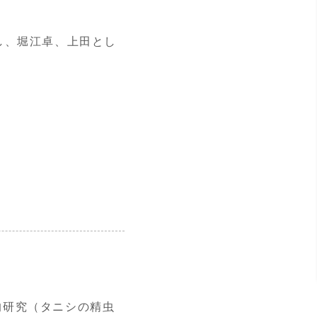
し、堀江卓、上田とし
的研究（タニシの精虫