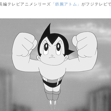
長編テレビアニメシリーズ
「鉄腕アトム」
がフジテレビ
。