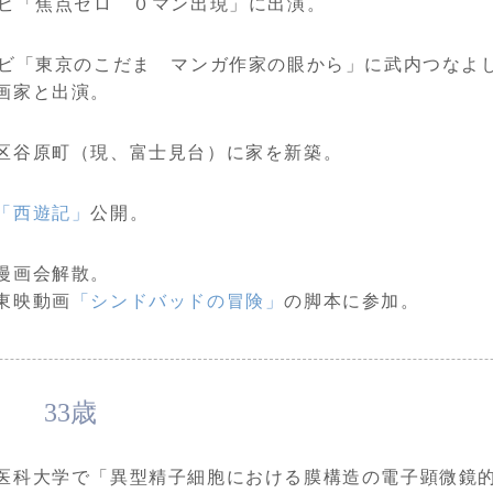
レビ「焦点ゼロ ０マン出現」に出演。
レビ「東京のこだま マンガ作家の眼から」に武内つなよ
画家と出演。
区谷原町（現、富士見台）に家を新築。
「西遊記」
公開。
漫画会解散。
東映動画
「シンドバッドの冒険」
の脚本に参加。
33歳
医科大学で「異型精子細胞における膜構造の電子顕微鏡