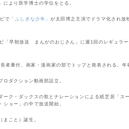
」により医学博士の学位をとる。
レビで
「ふしぎな少年」
が太田博之主演でドラマ化され放映
レビ「早朝放送 まんがのおじさん」に週1回のレギュラー出
年度長者番付、画家・漫画家の部でトップと発表される。年収
プロダクション動画部設立。
ダーク・ダックスの歌とナレーションによる紙芝居「ス
・ショー」の中で放送開始。
（まこと）誕生。