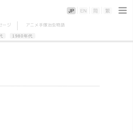
セージ
アニメ
手塚治虫
物語
代
1980年代