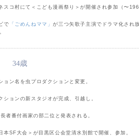
ネスコ村にて＜こども漫画祭り＞が開催され参加（〜1961
ビで
「ごめんねママ」
が三つ矢歌子主演でドラマ化され放映
）。
34歳
ション名を虫プロダクションと変更。
クションの新スタジオが完成、引越し。
年度長者番付画家の部二位と発表される。
日本SF大会＞が目黒区公会堂清水別館で開催、参加。