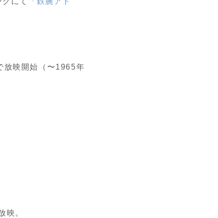
ークにて
「鉄腕アト
放映開始（〜1965年
。
放映。