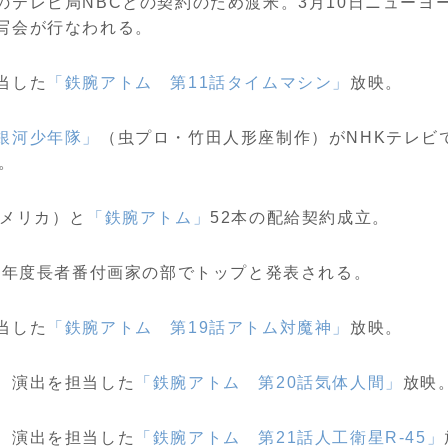
のテレビ局NBCとの契約のため渡米。3月10日ニューヨ
写会が行なわれる。
当した
「鉄腕アトム 第11話タイムマシン」
放映。
銀河少年隊」
（虫プロ・竹田人形座制作）がNHKテレビで
）。
アメリカ）と
「鉄腕アトム」
52本の配給契約成立。
年度年度長者番付画家の部でトップと発表される。
当した
「鉄腕アトム 第19話アトム対魔神」
放映。
、演出を担当した
「鉄腕アトム 第20話気体人間」
放映
、演出を担当した
「鉄腕アトム 第21話人工衛星R-45」