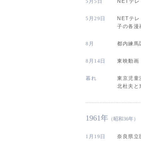
5月5日
NETテ
5月29日
NETテ
子の各漫
8月
都内練馬
8月14日
東映動画
暮れ
東京児童
北杜夫と
1961年
（昭和36年）
1月19日
奈良県立