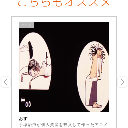
こちらもオススメ
アニメ
おす
し
ア
手塚治虫が個人資産を投入して作ったアニメ
漂