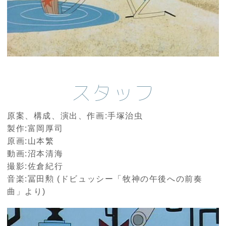
スタッフ
原案、構成、演出、作画:手塚治虫
製作:富岡厚司
原画:山本繁
動画:沼本清海
撮影:佐倉紀行
音楽:冨田勲 (ドビュッシー「牧神の午後への前奏
曲」より)