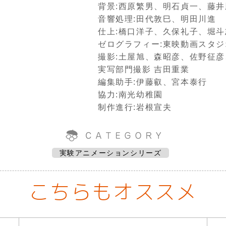
背景:西原繁男、明石貞一、藤
音響処理:田代敦巳、明田川進
仕上:橋口洋子、久保礼子、堀
ゼログラフィー:東映動画スタジ
撮影:土屋旭、森昭彦、佐野征
実写部門撮影 吉田重業
編集助手:伊藤叡、宮本泰行
協力:南光幼稚園
制作進行:岩根宣夫
実験アニメーションシリーズ
こちらもオススメ