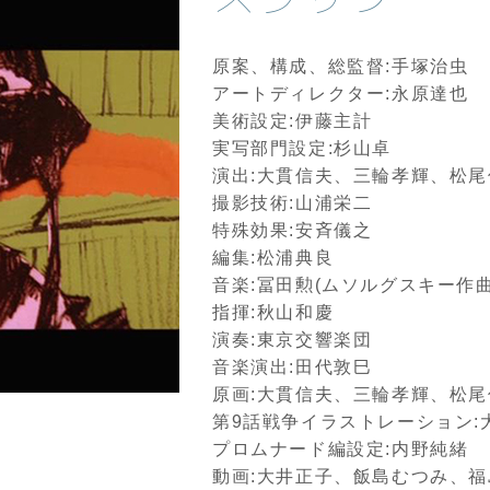
原案、構成、総監督:手塚治虫
アートディレクター:永原達也
美術設定:伊藤主計
実写部門設定:杉山卓
演出:大貫信夫、三輪孝輝、松
撮影技術:山浦栄二
特殊効果:安斉儀之
編集:松浦典良
音楽:冨田勲(ムソルグスキー作
指揮:秋山和慶
演奏:東京交響楽団
音楽演出:田代敦巳
原画:大貫信夫、三輪孝輝、松
第9話戦争イラストレーション:
プロムナード編設定:内野純緒
動画:大井正子、飯島むつみ、