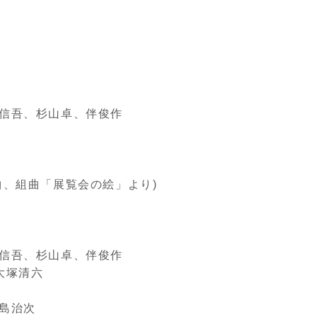
尾信吾、杉山卓、伴俊作
曲、組曲「展覧会の絵」より)
尾信吾、杉山卓、伴俊作
大塚清六
福島治次