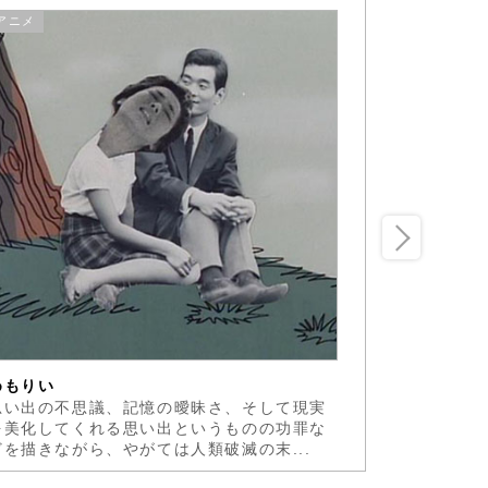
アニメ
アニメ
めもりい
人魚
思い出の不思議、記憶の曖昧さ、そして現実
イマジネー
を美化してくれる思い出というものの功罪な
空を飛べな
どを描きながら、やがては人類破滅の末...
なのだと、手