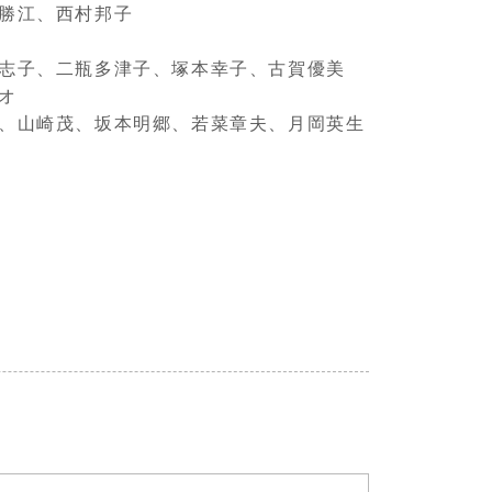
井勝江、西村邦子
斗志子、二瓶多津子、塚本幸子、古賀優美
オ
彦、山崎茂、坂本明郷、若菜章夫、月岡英生