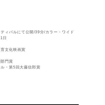
ティバルにて公開/39分/カラー・ワイド
11日
教育文化映画賞
別部門賞
ール・第5回大藤信郎賞