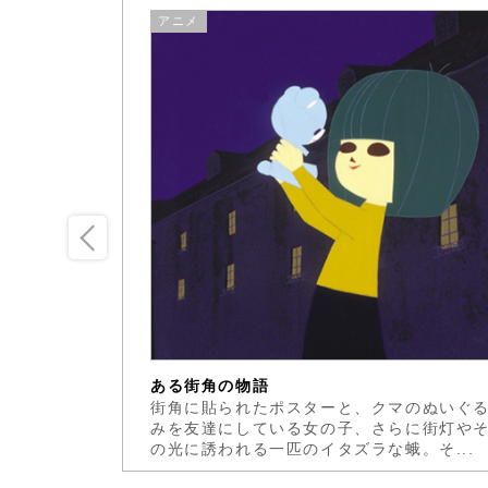
アニメ
ある街角の物語
滴のしずく
街角に貼られたポスターと、クマのぬいぐ
このしずく
みを友達にしている女の子、さらに街灯や
すが...
の光に誘われる一匹のイタズラな蛾。そ...