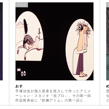
アニメ
おす
る
手塚治虫が個人資産を投入して作ったアニメ
そ
ーション・スタジオ『虫プロ』。その第一回
作品発表会に『鉄腕アトム』の第一話と...