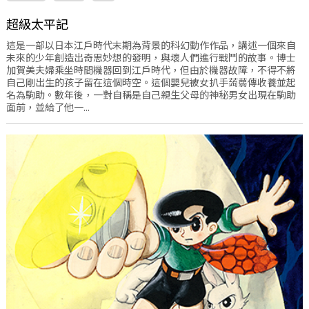
超級太平記
這是一部以日本江戶時代末期為背景的科幻動作作品，講述一個來自
未來的少年創造出奇思妙想的發明，與壞人們進行戰鬥的故事。博士
加賀美夫婦乘坐時間機器回到江戶時代，但由於機器故障，不得不將
自己剛出生的孩子留在這個時空。這個嬰兒被女扒手蒟蒻傳收養並起
名為駒助。數年後，一對自稱是自己親生父母的神秘男女出現在駒助
面前，並給了他一...