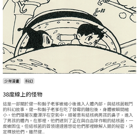
少年漫畫
科幻
38度線上的怪物
這是一部關於健一和鬍子老爹被縮小後進入人體內部，與結核菌戰鬥
的科幻故事。健一和鬍子老爹在吃了發霉的麵包後，身體被瞬間縮
小。他們隨著灰塵漂浮在空氣中，順著患有結核病男孩的鼻子，進入
了男孩的體內。在那裡，他們遇到了正在與白血球作戰的結核菌，一
度被困住。但結核菌的首領達達普想從他們那裡瞭解人類的秘密，決
定釋放他們。雖然健...