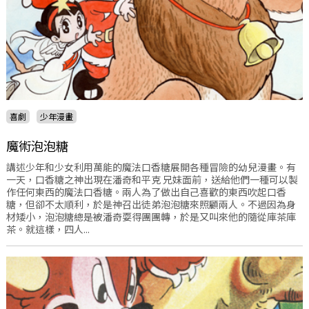
喜劇
少年漫畫
魔術泡泡糖
講述少年和少女利用萬能的魔法口香糖展開各種冒險的幼兒漫畫。有
一天，口香糖之神出現在潘奇和平克 兄妹面前，送給他們一種可以製
作任何東西的魔法口香糖。兩人為了做出自己喜歡的東西吹起口香
糖，但卻不太順利，於是神召出徒弟泡泡糖來照顧兩人。不過因為身
材矮小，泡泡糖總是被潘奇耍得團團轉，於是又叫來他的隨從庫茶庫
茶。就這樣，四人...