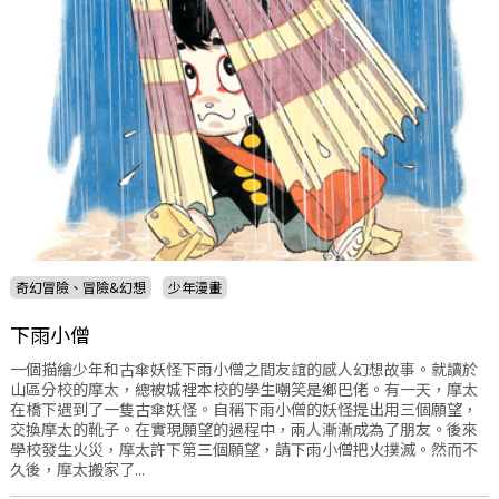
奇幻冒險、冒險&幻想
少年漫畫
下雨小僧
一個描繪少年和古傘妖怪下雨小僧之間友誼的感人幻想故事。就讀於
山區分校的摩太，總被城裡本校的學生嘲笑是鄉巴佬。有一天，摩太
在橋下遇到了一隻古傘妖怪。自稱下雨小僧的妖怪提出用三個願望，
交換摩太的靴子。在實現願望的過程中，兩人漸漸成為了朋友。後來
學校發生火災，摩太許下第三個願望，請下雨小僧把火撲滅。然而不
久後，摩太搬家了...