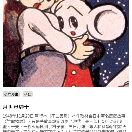
少年漫畫
科幻
月世界紳士
1948年11月20日 單行本（不二書房）本作取材自日本著名民間故事
《竹取物語》，只是將故事設定改到了現代，是一部科幻·奇幻漫
畫。一天，一艘火箭掉到了村子裏。三日月博士等人和科學家們將火
箭帶走了，而就在火箭落下的地方，村子裏的老爺爺發現有個小嬰兒