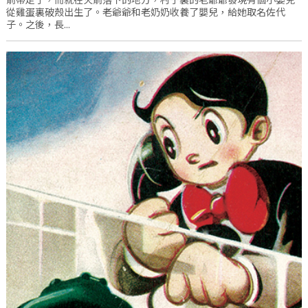
從雞蛋裏破殼出生了。老爺爺和老奶奶收養了嬰兒，給她取名佐代
子。之後，長...