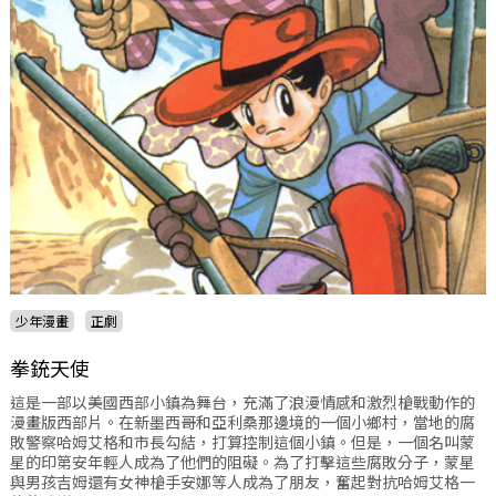
少年漫畫
正劇
拳銃天使
這是一部以美國西部小鎮為舞台，充滿了浪漫情感和激烈槍戰動作的
漫畫版西部片。在新墨西哥和亞利桑那邊境的一個小鄉村，當地的腐
敗警察哈姆艾格和市長勾結，打算控制這個小鎮。但是，一個名叫蒙
星的印第安年輕人成為了他們的阻礙。為了打擊這些腐敗分子，蒙星
與男孩吉姆還有女神槍手安娜等人成為了朋友，奮起對抗哈姆艾格一