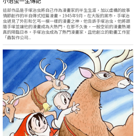
小治虫一生傳記
這部作品是手塚治虫將自己作為漫畫家的半生生涯，加以虛構的故事
情節創作的半自傳式短篇漫畫。1945年9月，在大阪的黑市，手塚治
虫遇見了外形和乞丐一模一樣的漫畫之神，他告訴手塚治虫，他將跟
隨手塚並讓他的漫畫成為大熱門。在那不久後，一股空前的漫畫熱潮
真的降臨日本。手塚治虫成為了熱門漫畫家，且他創立的動畫工作室
「蟲製作公司...