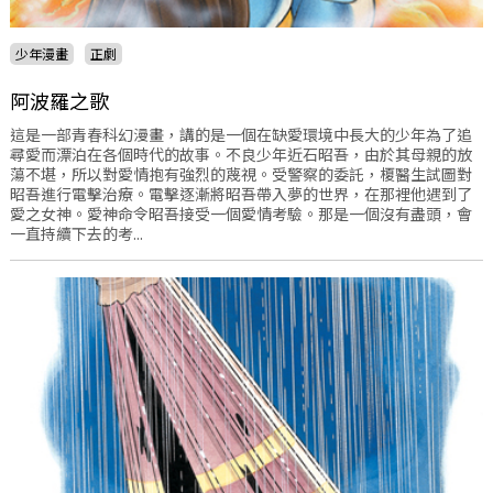
少年漫畫
正劇
阿波羅之歌
這是一部青春科幻漫畫，講的是一個在缺愛環境中長大的少年為了追
尋愛而漂泊在各個時代的故事。不良少年近石昭吾，由於其母親的放
蕩不堪，所以對愛情抱有強烈的蔑視。受警察的委託，榎醫生試圖對
昭吾進行電擊治療。電擊逐漸將昭吾帶入夢的世界，在那裡他遇到了
愛之女神。愛神命令昭吾接受一個愛情考驗。那是一個沒有盡頭，會
一直持續下去的考...