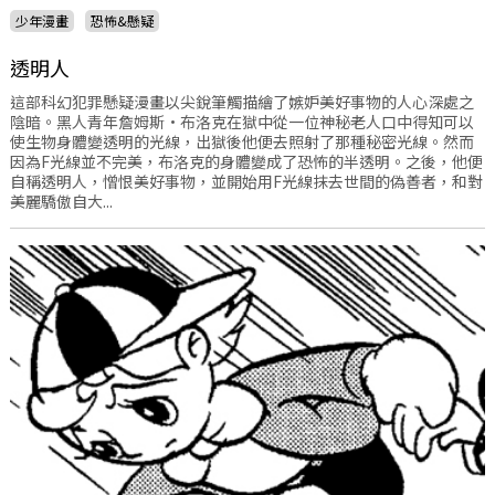
少年漫畫
恐怖&懸疑
透明人
這部科幻犯罪懸疑漫畫以尖銳筆觸描繪了嫉妒美好事物的人心深處之
陰暗。黑人青年詹姆斯·布洛克在獄中從一位神秘老人口中得知可以
使生物身體變透明的光線，出獄後他便去照射了那種秘密光線。然而
因為F光線並不完美，布洛克的身體變成了恐怖的半透明。之後，他便
自稱透明人，憎恨美好事物，並開始用F光線抹去世間的偽善者，和對
美麗驕傲自大...