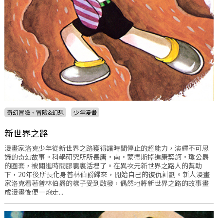
奇幻冒險、冒險&幻想
少年漫畫
新世界之路
漫畫家洛克少年從新世界之路獲得讓時間停止的超能力，演繹不可思
議的奇幻故事。科學研究所所長唐·南·蒙德斯掉進康契訶·瓊公爵
的圈套，被關進時間膠囊裏活埋了。在異次元新世界之路人的幫助
下，20年後所長化身普林伯爵歸來，開始自己的復仇計劃。新人漫畫
家洛克看著普林伯爵的樣子受到啟發，偶然地將新世界之路的故事畫
成漫畫後便一炮走...