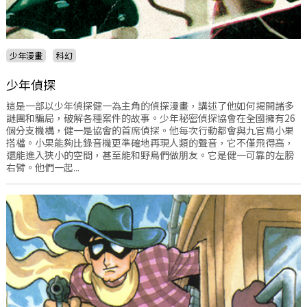
少年漫畫
科幻
少年偵探
這是一部以少年偵探健一為主角的偵探漫畫，講述了他如何揭開諸多
謎團和騙局，破解各種案件的故事。少年秘密偵探協會在全國擁有26
個分支機構，健一是協會的首席偵探。他每次行動都會與九官鳥小果
搭檔。小果能夠比錄音機更準確地再現人類的聲音，它不僅飛得高，
還能進入狹小的空間，甚至能和野鳥們做朋友。它是健一可靠的左膀
右臂。他們一起...