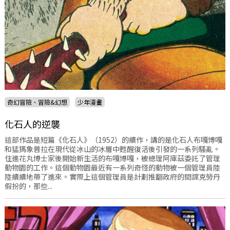
奇幻冒險、冒險&幻想
少年漫畫
化石人的逆襲
這部作品是短篇《化石人》（1952）的續作，講的是化石人布嘎博嘎
和猛獁象普拉在現代從冰山的冰層中甦醒復活後引發的一系列騷亂。
住進花丸博士家後開始新生活的布嘎博嘎，被總理阿庫茲委託了管理
動物園的工作。這個動物園最近有一系列奇怪的動物被一個管理員陸
陸續續地帶了進來。實際上這個管理員是計劃推翻政府的間諜克勞丹
假扮的，那些...