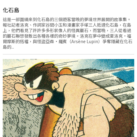
化石島
這是一部圍繞來到化石島的三個遊客當晚的夢境世界展開的故事集。
報社記者洛克、作詞家谷間小玉和漫畫家手塚三人抵達化石島，在島
上，他們看見了許許多多形狀像人的怪異巖石，而當晚，三人從看過
的巖石聯想發散出各種各樣的奇妙夢境。洛克在夢中變成夏洛克·福
爾摩斯的搭檔，與怪盜亞森·羅賓（Arsène Lupin）爭奪隱藏在化石
島的...