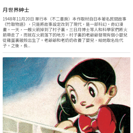
月世界紳士
1948年11月20日 單行本（不二書房）本作取材自日本著名民間故事
《竹取物語》，只是將故事設定改到了現代，是一部科幻·奇幻漫
畫。一天，一艘火箭掉到了村子裏。三日月博士等人和科學家們將火
箭帶走了，而就在火箭落下的地方，村子裏的老爺爺發現有個小嬰兒
從雞蛋裏破殼出生了。老爺爺和老奶奶收養了嬰兒，給她取名佐代
子。之後，長...