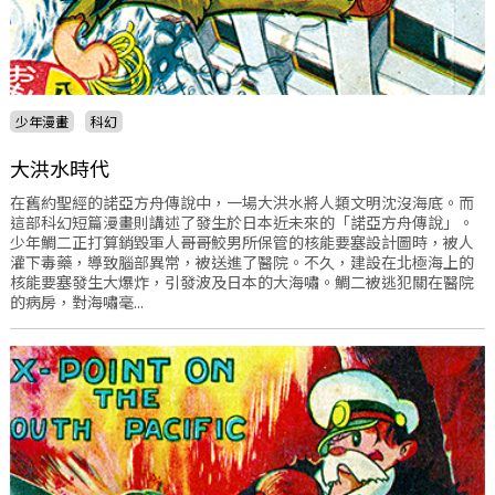
少年漫畫
科幻
大洪水時代
在舊約聖經的諾亞方舟傳說中，一場大洪水將人類文明沈沒海底。而
這部科幻短篇漫畫則講述了發生於日本近未來的「諾亞方舟傳說」。
少年鯛二正打算銷毀軍人哥哥鮫男所保管的核能要塞設計圖時，被人
灌下毒藥，導致腦部異常，被送進了醫院。不久，建設在北極海上的
核能要塞發生大爆炸，引發波及日本的大海嘯。鯛二被逃犯關在醫院
的病房，對海嘯毫...