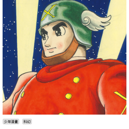
少年漫畫
科幻