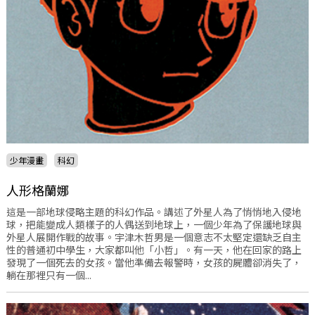
少年漫畫
科幻
人形格蘭娜
這是一部地球侵略主題的科幻作品。講述了外星人為了悄悄地入侵地
球，把能變成人類樣子的人偶送到地球上，一個少年為了保護地球與
外星人展開作戰的故事。宇津木哲男是一個意志不太堅定還缺乏自主
性的普通初中學生，大家都叫他「小哲」。有一天，他在回家的路上
發現了一個死去的女孩。當他準備去報警時，女孩的屍體卻消失了，
躺在那裡只有一個...