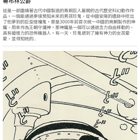
哥布林公爵
這是一部圍繞著古代中國製造的青銅巨人展開的古代歷史科幻動作作
品。一個能通過夢境預知未來的男孩珍鬼，從中國安陽的遺跡中挖出
了他夢到的巨型燈檯鬼。那是3000年前首次統一中國的商朝製作的神
魔，用來作為王朝守護神。那神魔是一個可以通過念力自由移動的，
具有破壞力的恐怖機器人。有一天，珍鬼遇到了擁有神力的女孩愛
愛，並得知她的...