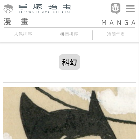
人氣排序
拼音排序
時間年表
科幻