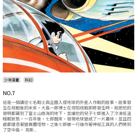
少年漫畫
科幻
NO.7
這是一個講述七名戰士與企圖入侵地球的外星人作戰的故事。故事發
生在核戰後的未來。大島一郎博士在得知核戰即將發生時，就把他的
發明都藏到了富士山樹海的地下，並讓他的兒子七郎進入了冷凍低溫
睡眠狀態。一百年後，七郎醒來，發現地球變成了一片叢林，並且四
處都棲息著變異體怪物。之後七郎被一行操作著神秘工具的人們帶到
了空中島。 克斯...