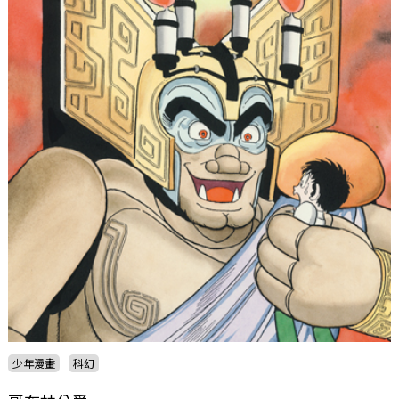
少年漫畫
科幻