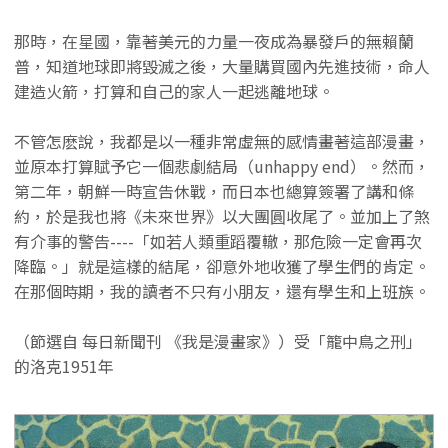
那時，在星國，靠著美元的力量一夜成為暴發戶的無賴蘭
普，知道地球即將毀滅之後，大量購買國內先進技術，命人
建造火箭，打算和自己的家人一起逃離地球。
不管怎麽說，我都是以一種非常虛無的感情畫著這部漫畫，
並原本打算賦予它一個悲劇結局（unhappy end）。然而，
第二年，朝鮮一時宣告休戰，而日本也總算簽署了講和條
約，於是我也將《未來世界》以大團圓收尾了。並加上了煞
有介事的警告----「如若人類重蹈覆轍，那危險一定會再次
降臨。」就是這樣的結尾，卻意外地收獲了學生們的肯定。
在那個時期，我的讀者不只有小朋友，還有學生和上班族。
（節選自 每日新聞刊 《我是漫畫家》）受「籠中鳥之刑」
的洛克1951年