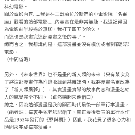
科幻電影。
關於電影內容......我是在二戰前位於新宿的小電影院「名畫
座」觀看的這部電影......內容實在是非常無趣。我還記得因
為電影前半段過於無聊，我打了四五次哈欠。
而這也是我畫完這部漫畫之後的事了。
總而言之，我想說的是，這部漫畫並沒有模仿或者剽竊那部
電影。
（中間省略）
另外，《未來世界》也不是畫的新人類的未來（只有某次為
了將這部漫畫作為附錄收錄到某雜誌時，我將漫畫名更改為
了「新人類風夢」），其實漫畫實際的故事內容和漫畫名給
人的感覺完全不同。（雖然聽起來像借口）
總之，因為這部漫畫是我的關西時代最後一部單行本漫畫，
（編者註：這裏手塚老師記錯了，真正最後發表的單行本作
品是1953年發行的《罪與罰》）因此，我花費了很多心力和
時間來完成這部漫畫。