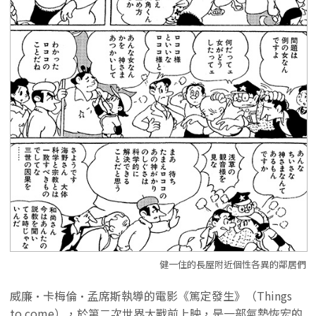
健一住的長屋附近個性各異的鄰居們
威廉·卡梅倫·孟席斯執導的電影《篤定發生》（Things
to come），於第二次世界大戰前上映，是一部氣勢恢宏的