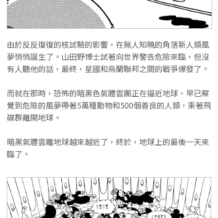
由於反反復復的核試驗的影響，在無人知曉的角落新人類風
夢悄悄誕生了。山田野博士試著向世界警告危險來臨，但沒
有人聽他的話，最終，星國和烏蘭聯邦之間的戰爭爆發了。
而就在那時，恐怖的暗黑色氣體雲團正在逼近地球，早已察
覺到危險的風夢帶著5萬種動物和500個善良的人類，乘著飛
碟群離開地球。
暗黑氣體雲離地球越來越近了，終於，地球上的最後一天來
臨了。