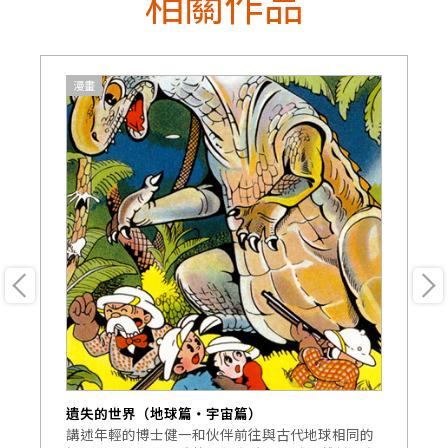
相關作品
漫畫
遺失的世界（地球篇・宇宙篇）
大
參
講述年輕的博士健一和伙伴前往與古代地球相同的
本