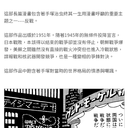
這部長篇漫畫包含著手塚治虫終其一生用漫畫呼籲的重要主
題之一----反戰。
這部作品出版於1951年。隨著1945年的無條件投降宣言，
日本戰敗，本該得以結束的戰爭卻並沒有停止，朝鮮戰爭爆
發，美蘇之間雖然沒有直接的戰火沖突但也進入冷戰狀態，
諜報戰和核武器開發競爭，也是一種變相的爭鋒對決。
這部作品中飽含著手塚對當時的世界格局的憤懣與嘲諷。