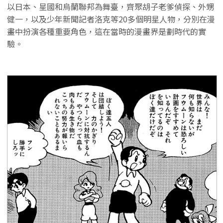
以日本、星國和烏蘭聯邦為舞臺，齊聚胡子老爹偵探、外甥
健一，以及少年新聞記者洛克等20多個明星人物，分別在漫
畫中扮演各種重要角色，這在當時的漫畫界是劃時代的實
驗。