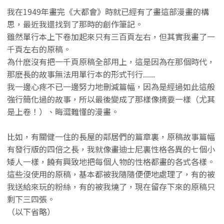
我在1949年畫完《大都會》時就已經有了畫這部漫畫的構
思，最近我還找到了那時的創作筆記。
雖然單行本上下卷加起來只有三百頁左右，但其實我畫了一
千頁左右的原稿。
為什麽沒有把一千頁原稿全部用上，這是因為在那個時代，
那麽長的故事無法用單行本的形式刊行......
我一邊心疼不已一邊努力地刪減篇幅，因為是經過如此這般
強行簡化過的故事，所以最後變成了那樣像摘要一樣（尤其
是上卷！）、晦澀難懂的漫畫。
比如，有關健一住的長屋的鄰居們的篇章裏，原稿故事篇幅
有發行版的四倍之長，我就像畫迪士尼裏性格各異的七個小
矮人一樣，饒有興致地把每個人物的性格都畫的各式各樣。
這些沒使用的原稿，基本都被我隨隨便便地處理了，有的被
我送給來玩的粉絲，有的被我燒了，現在留存下來的原稿只
剩下三四張。
（以下省略）