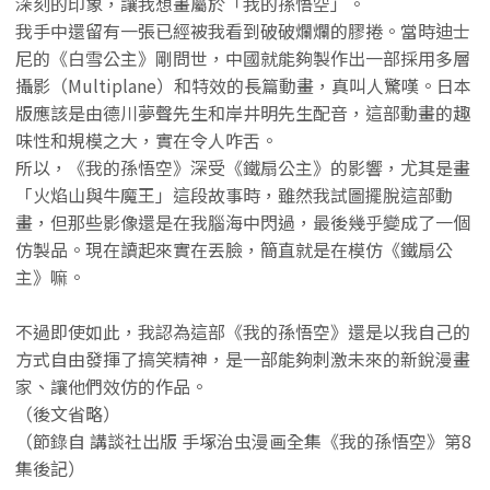
深刻的印象，讓我想畫屬於「我的孫悟空」。
我手中還留有一張已經被我看到破破爛爛的膠捲。當時迪士
尼的《白雪公主》剛問世，中國就能夠製作出一部採用多層
攝影（Multiplane）和特效的長篇動畫，真叫人驚嘆。日本
版應該是由德川夢聲先生和岸井明先生配音，這部動畫的趣
味性和規模之大，實在令人咋舌。
所以，《我的孫悟空》深受《鐵扇公主》的影響，尤其是畫
「火焰山與牛魔王」這段故事時，雖然我試圖擺脫這部動
畫，但那些影像還是在我腦海中閃過，最後幾乎變成了一個
仿製品。現在讀起來實在丟臉，簡直就是在模仿《鐵扇公
主》嘛。
不過即使如此，我認為這部《我的孫悟空》還是以我自己的
方式自由發揮了搞笑精神，是一部能夠刺激未來的新銳漫畫
家、讓他們效仿的作品。
（後文省略）
（節錄自 講談社出版 手塚治虫漫画全集《我的孫悟空》第8
集後記）