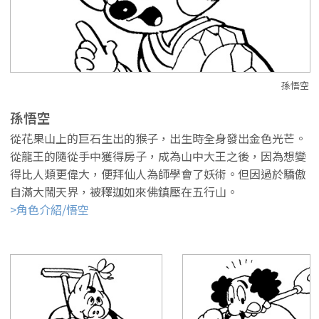
孫悟空
孫悟空
從花果山上的巨石生出的猴子，出生時全身發出金色光芒。
從龍王的隨從手中獲得房子，成為山中大王之後，因為想變
得比人類更偉大，便拜仙人為師學會了妖術。但因過於驕傲
自滿大鬧天界，被釋迦如來佛鎮壓在五行山。
>角色介紹/悟空