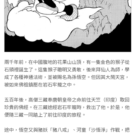
兩千年前，在中國腹地的花果山山頂，有一隻金色的猴子從
石頭裡誕生了。這隻猴子聰明又勇敢，後來拜仙人為師，學
成了各種神通法術，並被賜名為孫悟空。但因其大鬧天宮，
被如來佛祖鎮壓在岩石牢籠之中。
五百年後，高僧三藏奉唐朝皇帝之命前往天竺（印度）取回
珍貴的佛經。在三藏途經岩石牢籠時，救出了他。於是，他
便隨三藏一同踏上了前往印度的旅程。
途中，悟空又與豬妖「豬八戒」、河童「沙悟淨」作戰，把