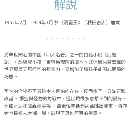
解說
1952年2月 - 1959年3月 於《漫畫王》（秋田書店）連載
將舉世聞名的中國「四大名著」之一的白話小說《西遊
記」，改編成小孩子更容易理解的版本。既保留原著宏偉的
世界觀與天馬行空的想像力，又增加了讓孩子能開心閱讀的
巧思。
可怕的怪物不再只是令人害怕的存在，反而多了一分淘氣和
詼諧。 悟空與怪物的對戰中，還出現很多意想不到的變身，
例如水泥和殺蟲劑等等。 最後悟空他們甚至跳出漫畫，將作
者也捲進去大鬧一場，展現了無拘無束的創意。