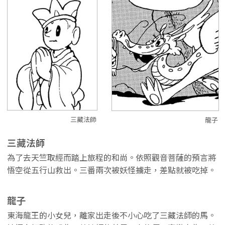
三藏法師
龍子
三藏法師
為了去天竺取經而踏上旅程的和尚。依照觀音菩薩的預言將
悟空從五行山救出。三番兩次被妖怪擄走，差點就被吃掉。
龍子
東海龍王的小女兒，離家出走後不小心吃了三藏法師的馬。