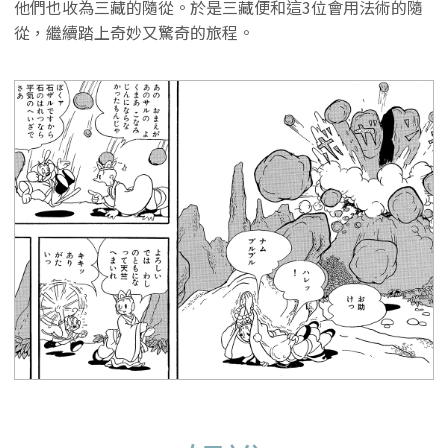
他們也收為三藏的隨從。於是三藏便和這3位會用法術的隨
從，繼續踏上奇妙又驚奇的旅程。