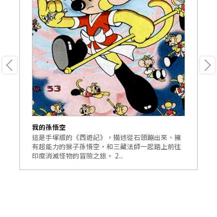
我的孫悟空
悟
部
這是手塚版的《西遊記》，描述從石頭蹦出來、擁
改
寫
有超能力的猴子孫悟空，和三藏法師一起踏上前往
的
印度消滅怪物的冒險之旅。 2...
版