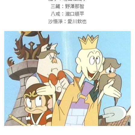
三藏：野澤那智
八戒：瀧口順平
沙悟淨：愛川欽也