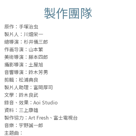
製作團隊
原作：手塚治虫
製片人：川畑栄一
總導演：杉井儀三郎
作画导演：山本繁
美術導演：藤本四郎
攝影導演：土屋旭
音響導演：鈴木芳男
剪輯：松浦典良
製片人助理：富岡厚司
文學：鈴木良武
錄音、效果：Aoi Studio
資料：三上康雄
製作協力：Art Fresh、富士電視台
音樂：宇野誠一郎
主題曲：