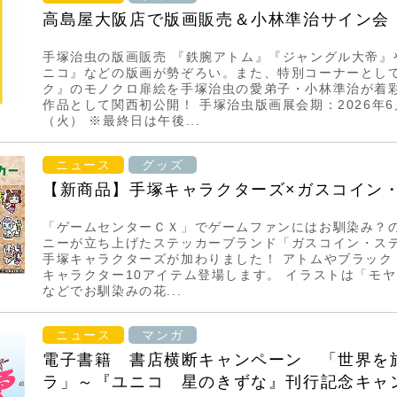
高島屋大阪店で版画販売＆小林準治サイン会
手塚治虫の版画販売 『鉄腕アトム』『ジャングル大帝』
ニコ』などの版画が勢ぞろい。また、特別コーナーとし
ク』のモノクロ扉絵を手塚治虫の愛弟子・小林準治が着
作品として関西初公開！ 手塚治虫版画展会期：2026年6
（火） ※最終日は午後...
ニュース
グッズ
【新商品】手塚キャラクターズ×ガスコイン
「ゲームセンターＣＸ」でゲームファンにはお馴染み？
ニーが立ち上げたステッカーブランド「ガスコイン・ス
手塚キャラクターズが加わりました！ アトムやブラック
キャラクター10アイテム登場します。 イラストは「モ
などでお馴染みの花...
ニュース
マンガ
電子書籍 書店横断キャンペーン 「世界を
ラ」～『ユニコ 星のきずな』刊行記念キャ