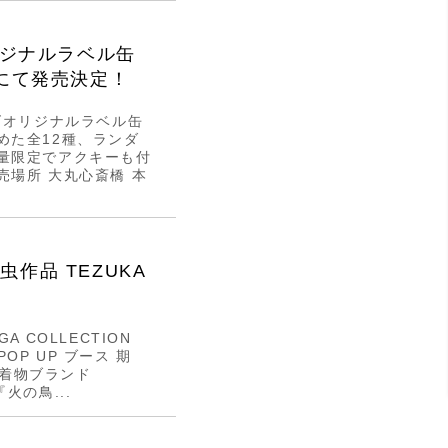
リジナルラベル缶
にて発売決定！
ズオリジナルラベル缶
めた全12種、ランダ
量限定でアクキーも付
場所 大丸心斎橋 本
虫作品 TEZUKA
A COLLECTION
OP UP ブース 期
ト着物ブランド
火の鳥...