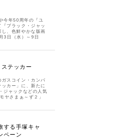
や今年50周年の『ユ
て『ブラック・ジャッ
彩し、色鮮やかな版画
月3日（水）～9日
・ステッカー
のガスコイン・カンパ
テッカー」に、新たに
・ジャックなどの人気
ヤモヤさまぁ～ず２」
旅する手塚キャ
ンペーン