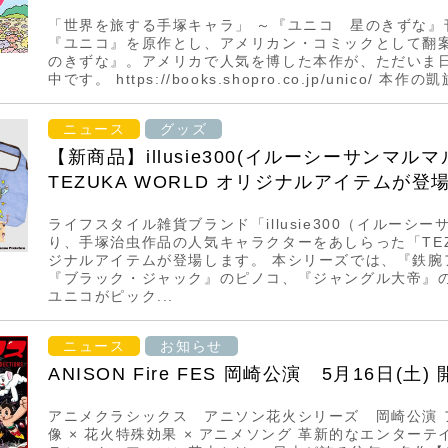
「世界を旅する手塚キャラ」 ～『ユニコ 星のきずな』
『ユニコ』を原作とし、アメリカン・コミックとして翻
のきずな』。アメリカで人気を博した本作が、ただいま
中です。 https://books.shopro.co.jp/unico/ 本作
ニュース
グッズ
【新商品】illusie300(イルーシーサンマル
TEZUKA WORLD オリジナルアイテムが登
ライフスタイル雑貨ブランド「illusie300（イルーシ
り、手塚治虫作品の人気キャラクターをあしらった「TEZU
ジナルアイテムが登場します。 本シリーズでは、『鉄腕
『ブラック・ジャック』のピノコ、『ジャングル大帝』
ユニコがピック...
ニュース
お知らせ
ANISON Fire FES 岡崎公演 5月16日(土)
アニメクラシックス アニソン花火シリーズ 岡崎公演 
像 × 花火特殊効果 × アニメソング 革新的なエンター