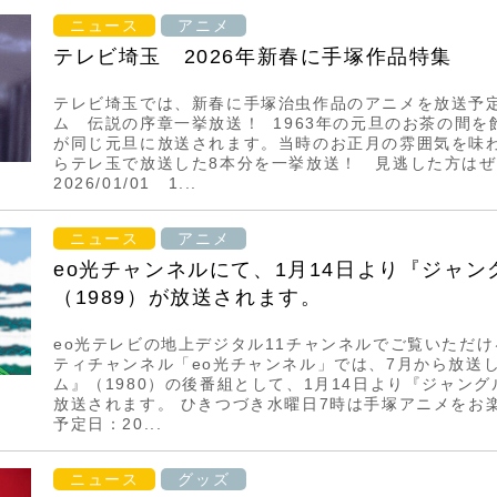
ニュース
アニメ
テレビ埼玉 2026年新春に手塚作品特集
テレビ埼玉では、新春に手塚治虫作品のアニメを放送予定
ム 伝説の序章一挙放送！ 1963年の元旦のお茶の間
が同じ元旦に放送されます。当時のお正月の雰囲気を味わ
らテレ玉で放送した8本分を一挙放送！ 見逃した方は
2026/01/01 1...
ニュース
アニメ
eo光チャンネルにて、1月14日より『ジャン
（1989）が放送されます。
eo光テレビの地上デジタル11チャンネルでご覧いただ
ティチャンネル「eo光チャンネル」では、7月から放送
ム』（1980）の後番組として、1月14日より『ジャング
放送されます。 ひきつづき水曜日7時は手塚アニメをお
予定日：20...
ニュース
グッズ