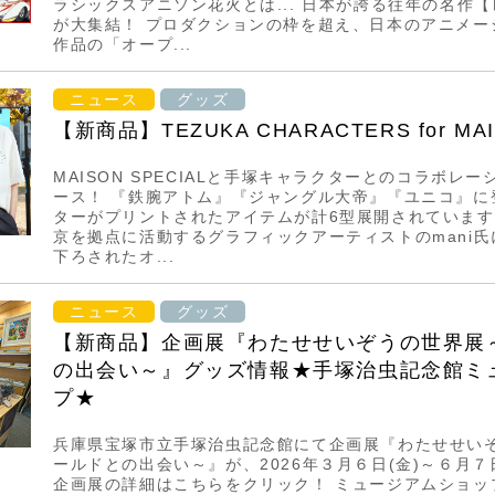
ラシックスアニソン花火とは... 日本が誇る往年の名作
が大集結！ プロダクションの枠を超え、日本のアニメー
作品の「オープ...
ニュース
グッズ
【新商品】TEZUKA CHARACTERS for MAI
MAISON SPECIALと手塚キャラクターとのコラボレ
ース！ 『鉄腕アトム』『ジャングル大帝』『ユニコ』に
ターがプリントされたアイテムが計6型展開されています
京を拠点に活動するグラフィックアーティストのmani
下ろされたオ...
ニュース
グッズ
【新商品】企画展『わたせせいぞうの世界展
の出会い～』グッズ情報★手塚治虫記念館ミ
プ★
兵庫県宝塚市立手塚治虫記念館にて企画展『わたせせい
ールドとの出会い～』が、2026年３月６日(金)～６月７
企画展の詳細はこちらをクリック！ ミュージアムショッ