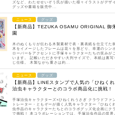
ズなど、わたせせいぞう氏が描いた様々イラストがデザ
グッズや書籍を販売中...
ニュース
グッズ
【新商品】TEZUKA OSAMU ORIGINAL 
園
木のぬくもりが伝わる木製素材で表・裏表紙を仕立てた御
木をイメージしたフレームは花々を形どり、幸運のシン
ローバーをアクセントに手塚キャラクターたちの笑みが
います。 記帳いただきやすい大判サイズで、本紙は裏写
じ仕様。 木製ながら重さは約...
ニュース
グッズ
【新商品】LINEスタンプで人気の「ひねく
治虫キャラクターとのコラボ商品化に挑戦！
手塚治虫キャラクターズ×ひねくれうさぎ クラウドファ
トレーター・ともぞーが描く人気キャラクター『ひねく
虫作品のキャラクターたちとのコラボグッズ化企画にク
で挑戦！ 本コラボレーションでは、手塚治虫作品の世界