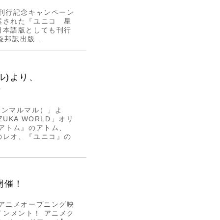
刊行記念キャンペーン
案された『ユニコ 星
日本語版としても刊行
の凱旋邦訳出版...
マル)より、
場
ーサンマルマル）」よ
KA WORLD」オリ
アトム』のアトム、
のレオ、『ユニコ』の
 開催！
アニメオープニング映
テインメント！ アニメク