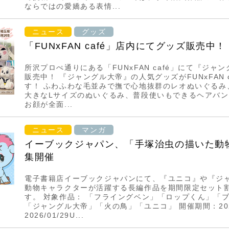
ならではの愛嬌ある表情...
ニュース
グッズ
「FUNxFAN café」店内にてグッズ販売中！
所沢プロぺ通りにある「FUNxFAN café」にて『ジャ
販売中！ 『ジャングル大帝』の人気グッズがFUNxFAN 
す！ ふわふわな毛並みで撫で心地抜群のレオぬいぐるみ
大きなLサイズのぬいぐるみ、普段使いもできるヘアバ
お顔が全面...
ニュース
マンガ
イーブックジャパン、「手塚治虫の描いた動
集開催
電子書籍店イーブックジャパンにて、『ユニコ』や『ジ
動物キャラクターが活躍する長編作品を期間限定セット割
す。 対象作品： 「フライングベン」「ロップくん」「ブ
「ジャングル大帝」「火の鳥」「ユニコ」 開催期間：2026/
2026/01/29U...