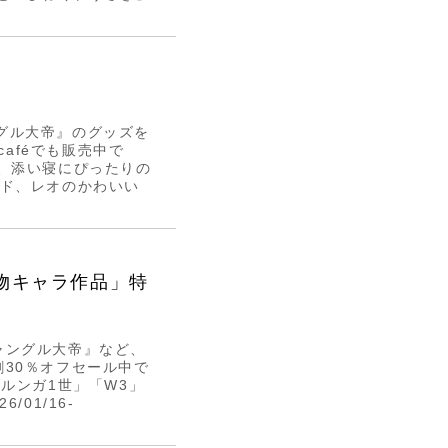
ングル大帝』のグッズを
caféでも販売中で
、添い寝にぴったりの
ンド、レオのかわいい
物キャラ作品」特
ャングル大帝』など、
30％オフセール中で
ルンガ1世」「W3」
01/16-