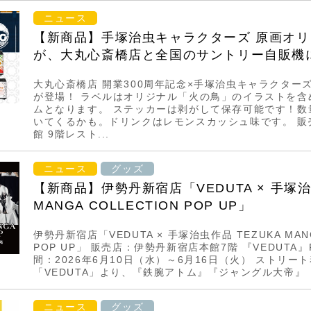
ニュース
【新商品】手塚治虫キャラクターズ 原画オ
が、大丸心斎橋店と全国のサントリー自販機
大丸心斎橋店 開業300周年記念×手塚治虫キャラクター
が登場！ ラベルはオリジナル「火の鳥」のイラストを含
ムとなります。 ステッカーは剥がして保存可能です！数
いてくるかも。ドリンクはレモンスカッシュ味です。 販売
館 9階レスト...
ニュース
グッズ
【新商品】伊勢丹新宿店「VEDUTA × 手塚治
MANGA COLLECTION POP UP」
伊勢丹新宿店「VEDUTA × 手塚治虫作品 TEZUKA MANG
POP UP」 販売店：伊勢丹新宿店本館7階 『VEDUTA』P
間：2026年6月10日（水）～6月16日（火） ストリー
「VEDUTA」より、『鉄腕アトム』『ジャングル大帝』『
ニュース
グッズ