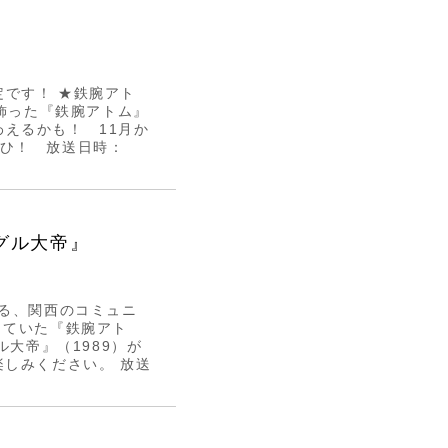
です！ ★鉄腕アト
を飾った『鉄腕アトム』
えるかも！ 11月か
ぜひ！ 放送日時：
グル大帝』
ける、関西のコミュニ
していた『鉄腕アト
ル大帝』（1989）が
楽しみください。 放送