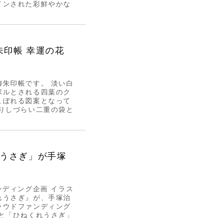
インされた彩鮮やかな
御朱印帳 幸運の花
朱印帳です。 淡い白
ボルとされる四葉のク
こぼれる図案となって
りしづらい二重の袋と
れうさぎ」が手塚
ンディング企画 イラス
れうさぎ』が、手塚治
ラウドファンディング
と「ひねくれうさぎ」