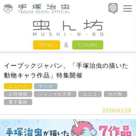
Column
News
イーブックジャパン、「手塚治虫の描いた
動物キャラ作品」特集開催
ニュース
マンガ
お得情報
ジャングル大帝
ユニコ
火の鳥
電子書籍
2026/01/16