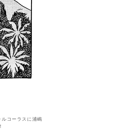
ャルコーラスに浦嶋
！