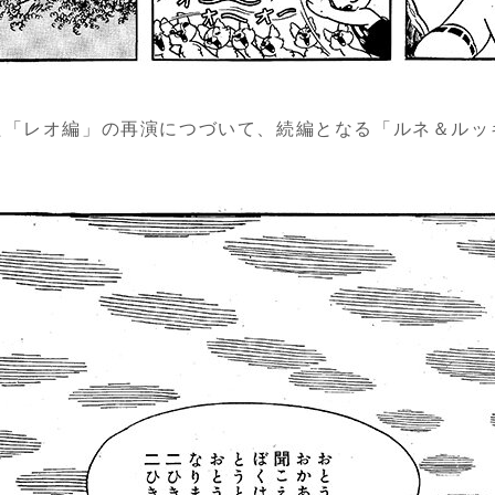
れた「レオ編」の再演につづいて、続編となる「ルネ＆ル