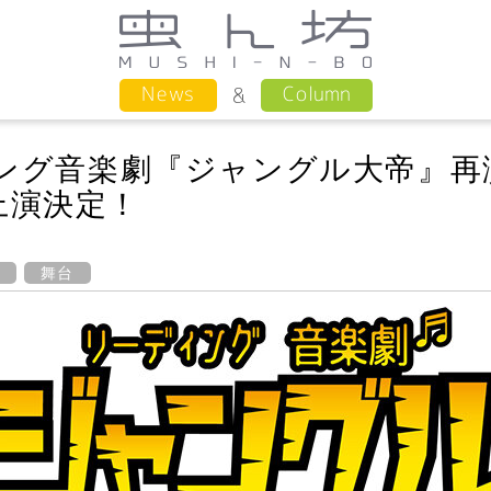
Column
News
ィング音楽劇『ジャングル大帝』再
上演決定！
オ
舞台