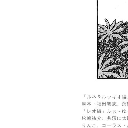
「ルネ＆ルッキオ編
脚本・福田響志、演
「レオ編」ふぉ～ゆ
松崎祐介。共演に太
りんこ、コーラス・