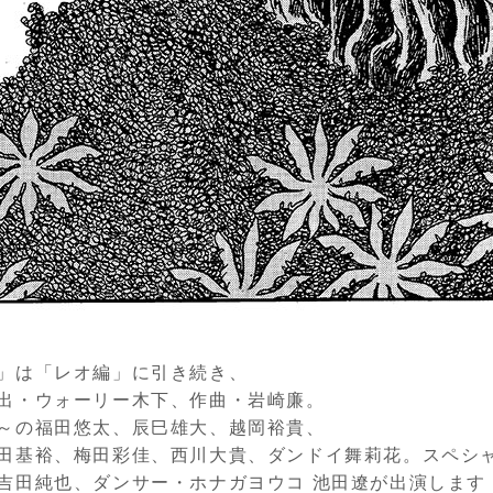
」は「レオ編」に引き続き、
出・ウォーリー木下、作曲・岩崎廉。
～の福田悠太、辰巳雄大、越岡裕貴、
田基裕、梅田彩佳、西川大貴、ダンドイ舞莉花。スペシ
吉田純也、ダンサー・ホナガヨウコ 池田遼が出演します