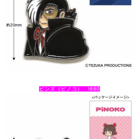
ピンズ（ピノコ） \660