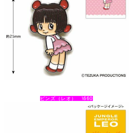
ピンズ（レオ） \660