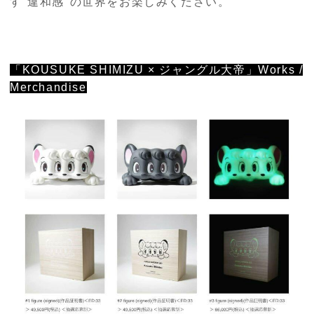
す"違和感"の世界をお楽しみください。
「KOUSUKE SHIMIZU × ジャングル大帝」Works /
Merchandise