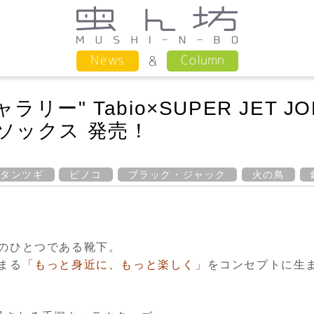
Column
News
ー" Tabio×SUPER JET J
ソックス 発売！
ウタンツギ
ピノコ
ブラック・ジャック
火の鳥
のひとつである靴下。
まる
「もっと身近に、もっと楽しく」
をコンセプトに生