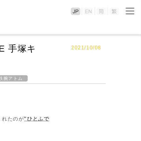
OE 手塚キ
2021/10/08
鉄腕アトム
まれたのが
"ひとふで