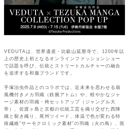
VEDUTAは、世界遺産・比叡山延暦寺で、1200年以
上の歴史上初となるオンラインファッションショー
で話題を呼び、伝統とストリートカルチャーの融合
を追求する和服ブランドです。
手塚治虫作品とのコラボでは、近未来を思わせる扇
風機付きメカ羽織（鉄腕アトム）や、軽やかなジャ
ージ素材の羽織・袴セットアップ（ジャングル大
帝）、佐渡ヶ島と京都の伝統工芸を織り交ぜた西陣
織と裂き織り、尾州ツイード、体温で色が変わる特
殊繊維"サーモクロミック素材"の羽織（火の鳥）、医