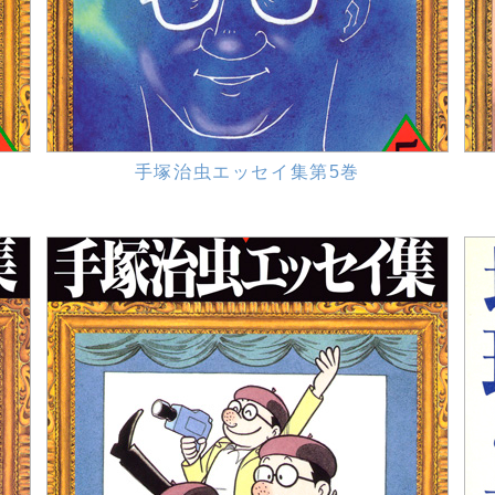
手塚治虫エッセイ集第5巻