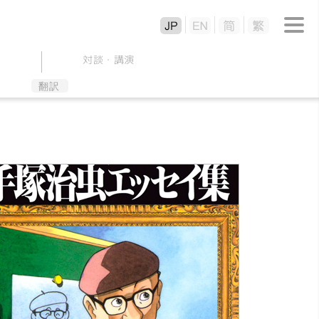
対談
・
講演
翻訳