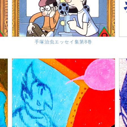
手塚治虫エッセイ集第8巻