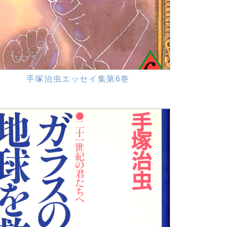
手塚治虫エッセイ集第6巻