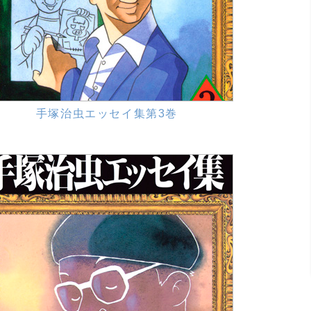
手塚治虫エッセイ集第3巻