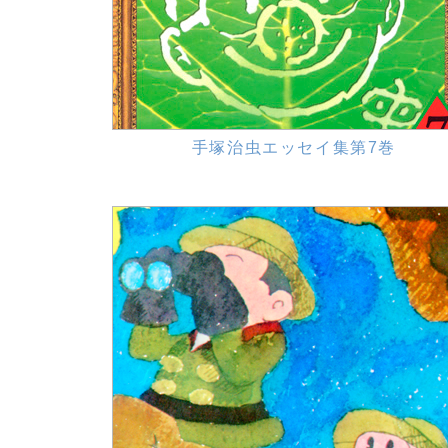
手塚治虫エッセイ集第7巻