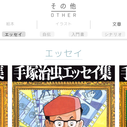
イラスト
文章
絵本
エッセイ
自伝
入門書
シナリオ
エッセイ