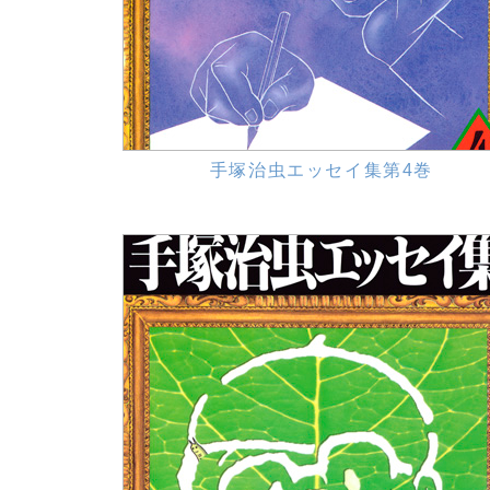
手塚治虫エッセイ集第4巻