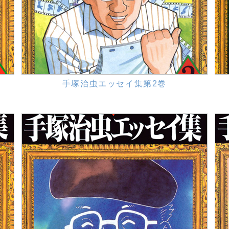
手塚治虫エッセイ集第2巻