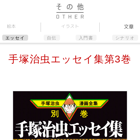
イラスト
文章
絵本
エッセイ
自伝
入門書
シナリオ
手塚治虫エッセイ集第3巻