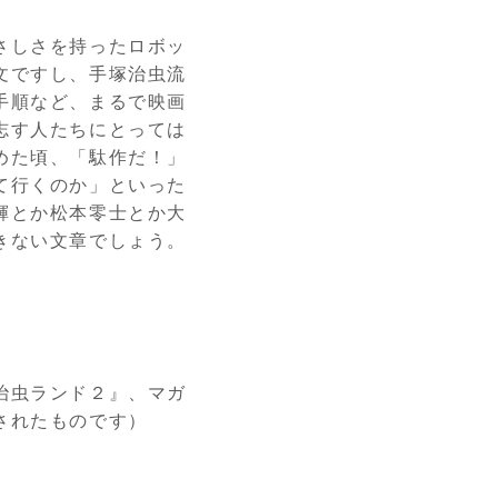
さしさを持ったロボッ
文ですし、手塚治虫流
手順など、まるで映画
志す人たちにとっては
めた頃、「駄作だ！」
て行くのか」といった
輝とか松本零士とか大
きない文章でしょう。
治虫ランド２』、マガ
されたものです）