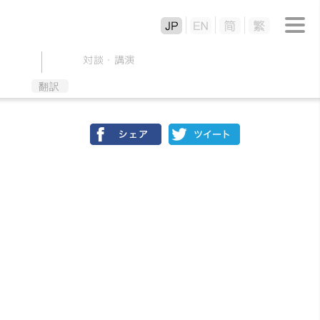
対談
・
講演
翻訳