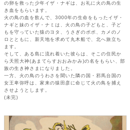
の卵を救った少年イザ・ナギは、お礼に火の鳥の生
き血をもらいます。
火の鳥の血を飲んで、3000年の生命をもったイザ・
ナギと妹のイザ・ナミは、火の鳥の子どもと、子ど
もを守っていた猿のヨタ、うさぎのポポ、カメのノ
ロとともに、新天地を求めて丸木船で、北へ旅立ち
ます。
そして、ある島に流れ着いた彼らは、そこの住民か
ら天照大神(あまてらすおおみかみ)の名をもらい、部
族の生き神さまになりました。
一方、火の鳥のうわさを聞いた隣の国・邪馬台国の
女王卑弥呼は、家来の猿田彦に命じて火の鳥を捕え
させようとします。
(未完)