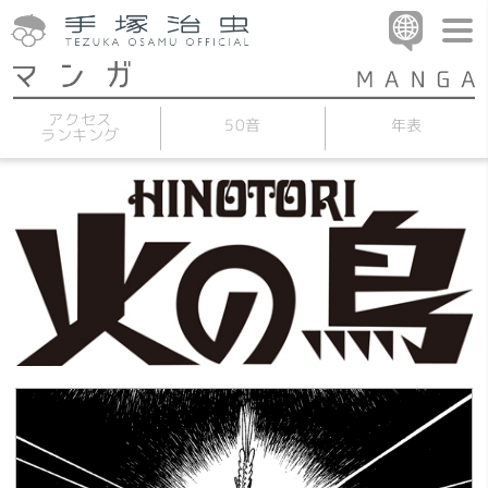
アクセス
50音
年表
ランキング