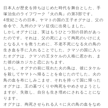
日本人が歴史を持ちはじめた時代を舞台とした、手
塚治虫のライフワーク『火の鳥』の第3部です。
4世紀ごろの日本。ヤマトの国の王子オグナは、父の
命令で、九州のクマソ征伐に出発しました。
しかしオグナには、実はもうひとつ別の目的があっ
たのです。それは、父の死によって殉死のいけにえ
となる人々を救うために、不老不死になる火の鳥の
生き血を手に入れることでした。クマソの国に入っ
たオグナは、クマソの王タケルの人格に惹かれ、ま
た彼の妹カジカと恋におちます。
しかし、オグナの前に現れた火の鳥は、彼にタケル
を殺してヤマトへ帰ることを命じたのでした。火の
鳥の血を布にしみこませ、それを持って国に帰った
オグナは、王の墓づくりや殉死をやめさせようとし
ますが、失敗し、自分も生き埋めにされることにな
ります。
オグナは、殉死させられる人々に火の鳥の血をなめ