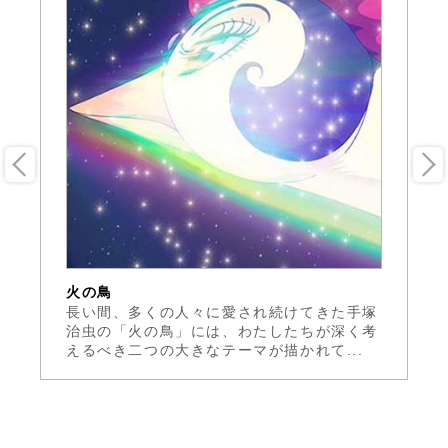
火の鳥
火
ヤ
長い間、多くの人々に愛され続けてきた手塚
ヤ
れ
治虫の「火の鳥」には、わたしたちが深く考
論
えるべき二つの大きなテーマが描かれて...
ア