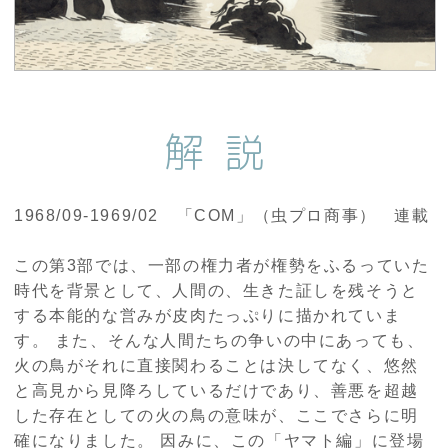
解説
1968/09-1969/02 「COM」（虫プロ商事） 連載
この第3部では、一部の権力者が権勢をふるっていた
時代を背景として、人間の、生きた証しを残そうと
する本能的な営みが皮肉たっぷりに描かれていま
す。 また、そんな人間たちの争いの中にあっても、
火の鳥がそれに直接関わることは決してなく、悠然
と高見から見降ろしているだけであり、善悪を超越
した存在としての火の鳥の意味が、ここでさらに明
確になりました。 因みに、この「ヤマト編」に登場