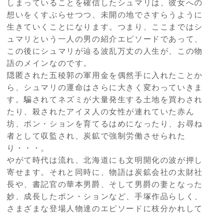
しまっていることを確信したシュマリは、彼女への
想いをくすぶらせつつ、未開の地でさすらうように
生きていくことになります。つまり、ここまではシ
ュマリという一人の男の紹介エピソードであって、
この後にシュマリが辿る波乱万丈の人生が、この物
語のメインなのです。
隠匿された五稜郭の軍用金を偶然手に入れたことか
ら、シュマリの運命はさらに大きく変わっていきま
す。騙されてネズミが大量発生する土地を買わされ
たり、殺されたアイヌ人の女性が連れていた赤ん
坊、ポン・ションを育てるはめになったり、お尋ね
者として収監され、炭鉱で強制労働させられた
り・・・。
やがて時代は流れ、北海道にも文明開化の波が押し
寄せます。それと同時に、物語は炭鉱会社の太財社
長や、書記官の華本男爵、そして男爵の妻となった
妙、成長したポン・ションなど、手塚作品らしく、
さまざまな登場人物達のエピソードに枝分かれして