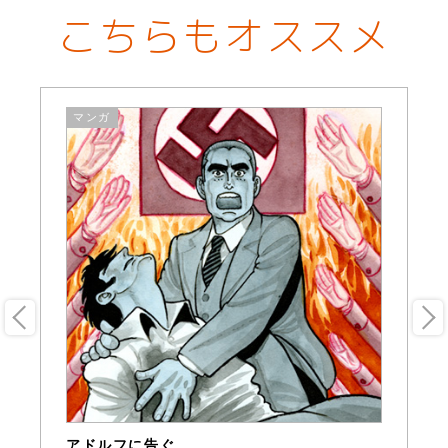
こちらもオススメ
マンガ
アドルフに告ぐ
奇