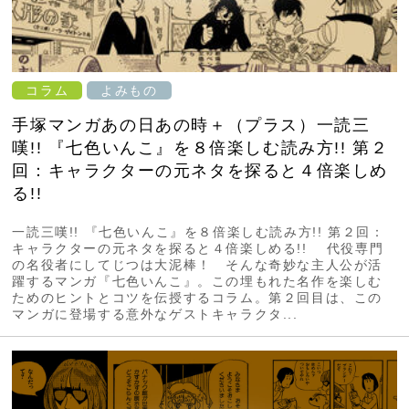
コラム
よみもの
手塚マンガあの日あの時＋（プラス）一読三
嘆!! 『七色いんこ』を８倍楽しむ読み方!! 第２
回：キャラクターの元ネタを探ると４倍楽しめ
る!!
一読三嘆!! 『七色いんこ』を８倍楽しむ読み方!! 第２回：
キャラクターの元ネタを探ると４倍楽しめる!! 代役専門
の名役者にしてじつは大泥棒！ そんな奇妙な主人公が活
躍するマンガ『七色いんこ』。この埋もれた名作を楽しむ
ためのヒントとコツを伝授するコラム。第２回目は、この
マンガに登場する意外なゲストキャラクタ...