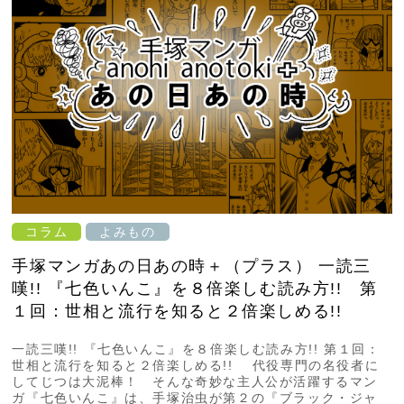
コラム
よみもの
手塚マンガあの日あの時＋（プラス） 一読三
嘆!! 『七色いんこ』を８倍楽しむ読み方!! 第
１回：世相と流行を知ると２倍楽しめる!!
一読三嘆!! 『七色いんこ』を８倍楽しむ読み方!! 第１回：
世相と流行を知ると２倍楽しめる!! 代役専門の名役者に
してじつは大泥棒！ そんな奇妙な主人公が活躍するマン
ガ『七色いんこ』は、手塚治虫が第２の『ブラック・ジャ