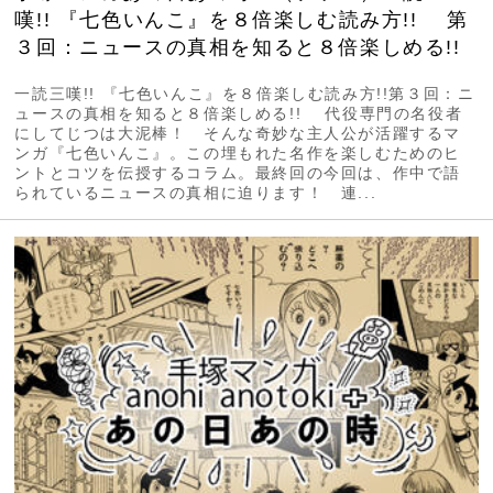
嘆!! 『七色いんこ』を８倍楽しむ読み方!! 第
３回：ニュースの真相を知ると８倍楽しめる!!
一読三嘆!! 『七色いんこ』を８倍楽しむ読み方!!第３回：ニ
ュースの真相を知ると８倍楽しめる!! 代役専門の名役者
にしてじつは大泥棒！ そんな奇妙な主人公が活躍するマ
ンガ『七色いんこ』。この埋もれた名作を楽しむためのヒ
ントとコツを伝授するコラム。最終回の今回は、作中で語
られているニュースの真相に迫ります！ 連...