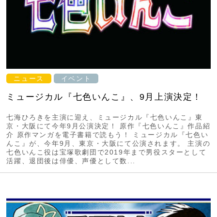
ニュース
イベント
ミュージカル『七色いんこ』、9月上演決定！
七海ひろきを主演に迎え、ミュージカル『七色いんこ』東
京・大阪にて今年9月公演決定！ 原作『七色いんこ』作品紹
介 原作マンガを電子書籍で読もう！ ミュージカル『七色い
んこ』が、今年9月、東京・大阪にて公演されます。 主演の
七色いんこ役は宝塚歌劇団で2019年まで男役スターとして
活躍、退団後は俳優、声優として数...