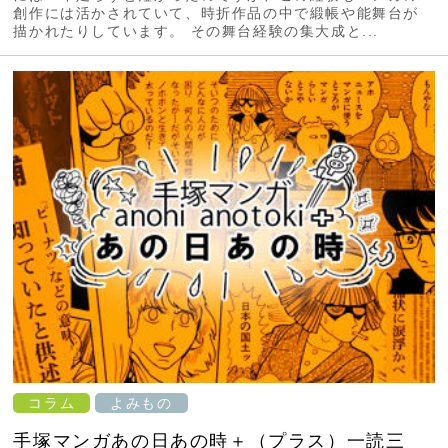
創作には活かされていて、時折作品の中で緞帳や能舞台が
描かれたりしています。 その舞台経験の集大成と...
コラム
よみもの
手塚マンガあの日あの時＋（プラス）一読三