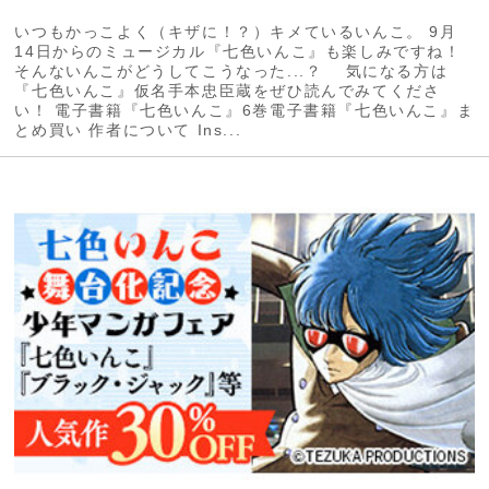
いつもかっこよく（キザに！？）キメているいんこ。 9月
14日からのミュージカル『七色いんこ』も楽しみですね！
そんないんこがどうしてこうなった...？ 気になる方は
『七色いんこ』仮名手本忠臣蔵をぜひ読んでみてくださ
い！ 電子書籍『七色いんこ』6巻電子書籍『七色いんこ』ま
とめ買い 作者について Ins...