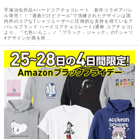
手塚治虫作品×ハードコアチョコレート 新作コラボアパレ
ル発売！！ "過激だけどクール"で洗練されたデザインは国
内外のコアなTシャツユーザーに圧倒的な支持を得ているア
パレルブランド ハードコアチョコレート(通称 コアチョコ)
より、『七色いんこ』／『ブラック・ジャック』のTシャツ
4デザインが満を辞...