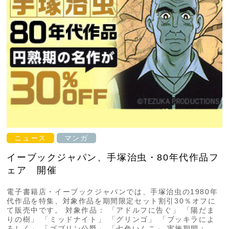
ニュース
マンガ
イーブックジャパン、手塚治虫・80年代作品フ
ェア 開催
電子書籍店・イーブックジャパンでは、手塚治虫の1980年
代作品を特集、対象作品を期間限定セット割引30％オフに
て販売中です。 対象作品： 「アドルフに告ぐ」 「陽だま
りの樹」 「ミッドナイト」 「グリンゴ」 「ブッキラによ
ろしく」 「ゴブリン公爵」 「七色いんこ」 実施期間：