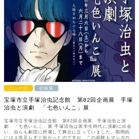
ニュース
企画展
宝塚市立手塚治虫記念館 第82回企画展 手塚
治虫と演劇 「七色いんこ」展
宝塚市立手塚治虫記念館 第82回企画展 手塚治虫と演
劇 「七色いんこ」展 手塚治虫は医学生時代に演劇に出会
い、自らも劇団に所属して舞台に立っていました。期間的
には２年足らずと短かったのですが、この経験もマンガの