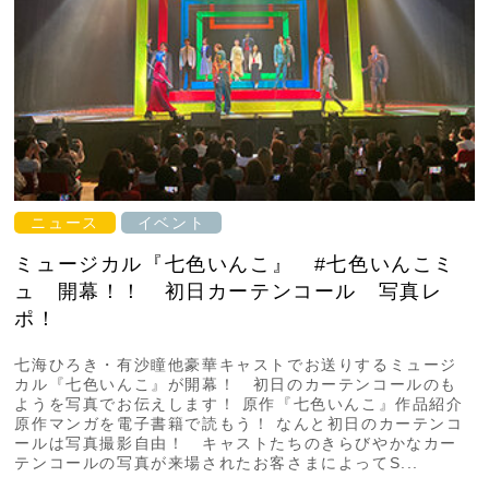
ニュース
イベント
ミュージカル『七色いんこ』 #七色いんこミ
ュ 開幕！！ 初日カーテンコール 写真レ
ポ！
七海ひろき・有沙瞳他豪華キャストでお送りするミュージ
カル『七色いんこ』が開幕！ 初日のカーテンコールのも
ようを写真でお伝えします！ 原作『七色いんこ』作品紹介
原作マンガを電子書籍で読もう！ なんと初日のカーテンコ
ールは写真撮影自由！ キャストたちのきらびやかなカー
テンコールの写真が来場されたお客さまによってS...