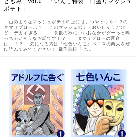
ともみ vol.6 「いんこ特製 山盛りマッシュ
ポテト」
山のようなマッシュポテトの上には、つやっつや！？の
タマサブロー...？ このマッシュポテトおいしそうだけ
ど...デカすぎる！ 食欲の秋についおなかがグーっと鳴
っちゃいそうなお話です！？ タマサブローの運命
は...！？ 気になる方は『七色いんこ』ベニスの商人をぜ
ひ読んでみてください！ 電子書籍『七...