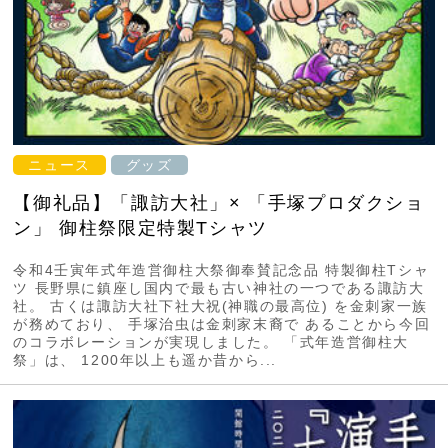
ニュース
グッズ
【御礼品】「諏訪大社」× 「手塚プロダクショ
ン」 御柱祭限定特製Tシャツ
令和4壬寅年式年造営御柱大祭御奉賛記念品 特製御柱Tシャ
ツ 長野県に鎮座し国内で最も古い神社の一つである諏訪大
社。 古くは諏訪大社下社大祝(神職の最高位) を金刺家一族
が務めており、 手塚治虫は金刺家末裔で あることから今回
のコラボレーションが実現しました。 「式年造営御柱大
祭」は、 1200年以上も遥か昔から...