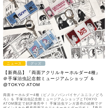
ニュース
グッズ
【新商品】『両面アクリルキーホルダー4種』
＠手塚治虫記念館ミュージアムショップ ＆
@TOKYO ATOM
両面キーホルダー4種（ピノコ／バンパイヤ／ユニコ／どろ
ろ）を 手塚治虫記念館ミュージアムショップとTOKYO
ATOM限定で好評発売中！ 手塚治虫マンガ原作の絵柄でデ
ザインされた横長両面アクリルキーホルダーです！ 【商品