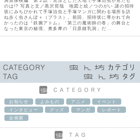
洞窟探検編 第２話：荒涼とした大地で手塚治虫が見たも
のは!? 写真と文／黒沢哲哉 地図と絵／つのがい 謎の招待
状にみちびかれて手塚治虫と手塚マンガに関わる場所を訪
ね歩く虫さんぽ＋（プラス）。前回、招待状に導かれて向
かったのは『鉄腕アトム』「第三の魔術師の巻」の舞台と
なった東京の秘境、奥多摩の「日原鍾乳洞」だ...
お知らせ
よみもの
アニメ
イベント
インタビュー
グッズ
マンガ
レポート
企画展