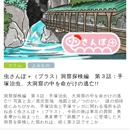
コラム
よみもの
虫さんぽ＋（プラス）洞窟探検編 第３話：手
塚治虫、大洞窟の中を命がけの逃亡!!
洞窟探検編 第３話：手塚治虫、大洞窟の中を命がけの逃
亡!! 写真と文／黒沢哲哉 地図と絵／つのがい 謎の招待
状にみちびかれ、手塚治虫と手塚マンガに関わる場所を訪
ね歩く虫さんぽ＋（プラス）。今回の旅は東京の西部、奥
多摩から始まった。奥多摩で『鉄腕アトム』に登場した大
洞窟を探検した我われは、続く第２話でそこか...