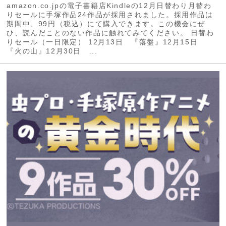
amazon.co.jpの電子書籍店Kindleの12月日替わり月替わ
りセールに手塚作品24作品が採用されました。採用作品は
期間中、99円（税込）にて購入できます。この機会にぜ
ひ、読んだことのない作品に触れてみてください。 日替わ
りセール（一日限定） 12月13日 『落盤』12月15日
『火の山』12月30日 ...