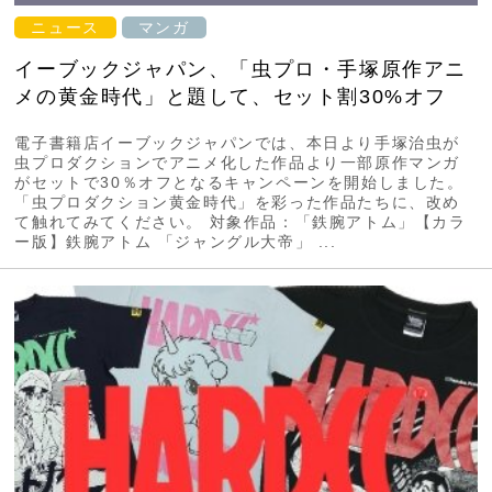
ニュース
マンガ
イーブックジャパン、「虫プロ・手塚原作アニ
メの黄金時代」と題して、セット割30%オフ
電子書籍店イーブックジャパンでは、本日より手塚治虫が
虫プロダクションでアニメ化した作品より一部原作マンガ
がセットで30％オフとなるキャンペーンを開始しました。
「虫プロダクション黄金時代」を彩った作品たちに、改め
て触れてみてください。 対象作品：「鉄腕アトム」【カラ
ー版】鉄腕アトム 「ジャングル大帝」 ...