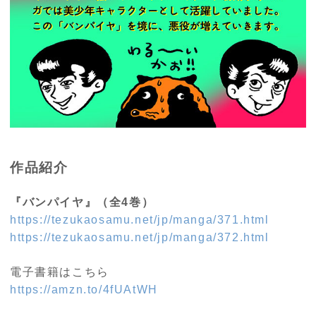
作品紹介
『バンパイヤ』（全4巻）
https://tezukaosamu.net/jp/manga/371.html
https://tezukaosamu.net/jp/manga/372.html
電子書籍はこちら
https://amzn.to/4fUAtWH