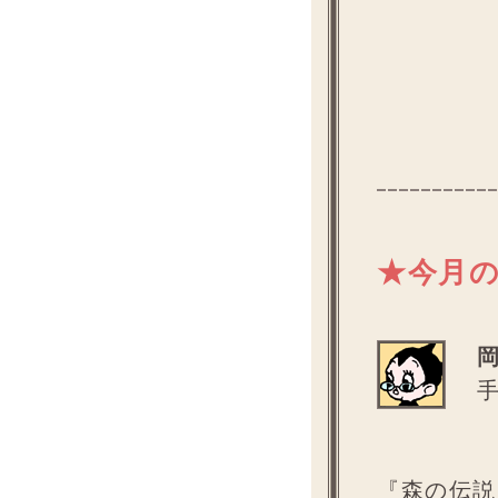
★今月
『森の伝説P