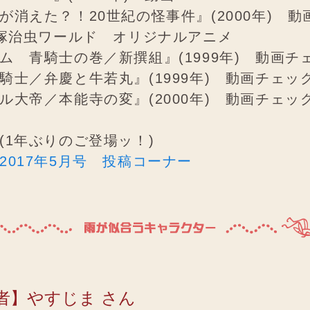
が消えた？！20世紀の怪事件』(2000年) 
手塚治虫ワールド オリジナルアニメ
ム 青騎士の巻／新撰組』(1999年) 動画チ
騎士／弁慶と牛若丸』(1999年) 動画チェッ
ル大帝／本能寺の変』(2000年) 動画チェッ
(1年ぶりのご登場ッ！)
2017年5月号 投稿コーナー
者】やすじま さん