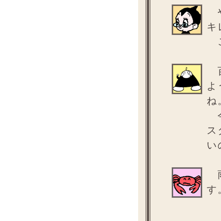
や
キ
こ
百
よ
ね
今
ス
い
雨
す