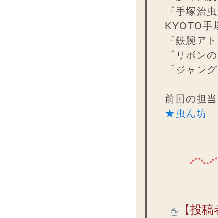
『手塚治虫
KYOTO
『鉄腕アト
『リボンの
『ジャング
前回の担当
★虫ん坊 
【投稿