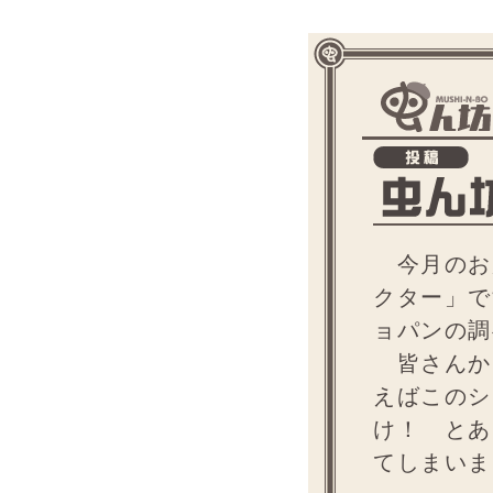
今月のお
クター」で
ョパンの調
皆さんか
えばこのシ
け！ とあ
てしまいま