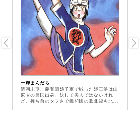
一輝まんだら
ブ
清朝末期、義和団娘子軍で戦った姫三娘は山
あ
東省の農民出身。決して美人ではないけれ
ン
ど、持ち前のタフさで義和団の敗北後も北...
す