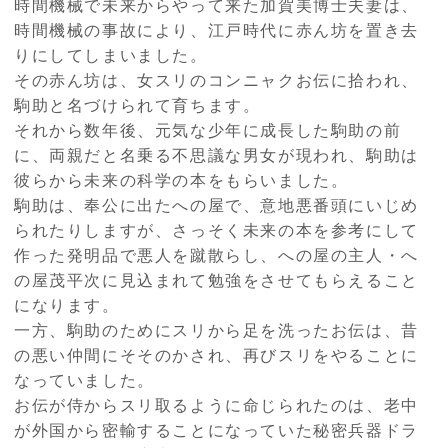
時間機械で未来からやって来た加賀美博士夫妻は、
時間機械の事故により、江戸時代に赤ん坊を置き去
りにしてしまいました。
その赤ん坊は、女スリのコンニャクお伝に拾われ、
駒助と名づけられて育ちます。
それから数年後、元気な少年に成長した駒助の前
に、両親だと名乗る不思議な男女が現われ、駒助は
彼らから未来の科学の本をもらいました。
駒助は、奉公に出たへの屋で、意地悪番頭にいじめ
られたりしますが、さっそく未来の本を参考にして
作った発明品で悪人を蹴散らし、への屋の主人・へ
の屋茂平次に見込まれて勉強をさせてもらえること
になります。
一方、駒助のためにスリから足を洗ったお伝は、昔
の悪い仲間にそそのかされ、再びスリをやることに
なっていました。
お伝が侍からスリ取るように命じられたのは、老中
が外国から密輸することになっていた秘密兵器ドラ