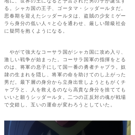
地に、世界の王になると予言された男の子が誕生す
る。シャカ国の王子、ゴータマ・シッダールタだ。
思春期を迎えたシッダールタは、盗賊の少女ミゲー
ラら身分の低い人々と心を通わせ、厳しい階級社会
に疑問を抱くようになる。
やがて強大なコーサラ国がシャカ国に攻め入り、
激しい戦争が始まった。コーサラ国軍の指揮をとる
のは、将軍の息子にして国一番の勇者チャプラ。奴
隷の生まれを隠し、将軍の命を助けてのし上がった
男だ。最下層の身分から立身出世しようともがくチ
ャプラと、人を救えるのなら高貴な身分を捨てても
いいと願うシッダールタ。二つの正反対の魂が戦場
で交錯し、互いの運命が変わろうとしていた。