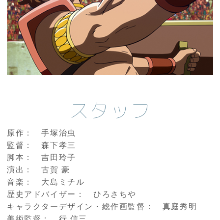
スタッフ
原作： 手塚治虫
監督： 森下孝三
脚本： 吉田玲子
演出： 古賀 豪
音楽： 大島ミチル
歴史アドバイザー： ひろさちや
キャラクターデザイン・総作画監督： 真庭秀明
美術監督： 行 信三