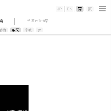
息
手塚治虫物语
动物
破灭
宗教
梦