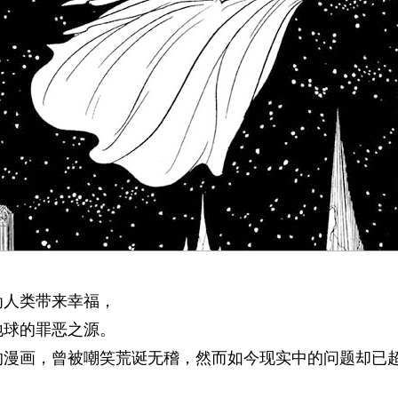
为人类带来幸福，
地球的罪恶之源。
的漫画，曾被嘲笑荒诞无稽，然而如今现实中的问题却已