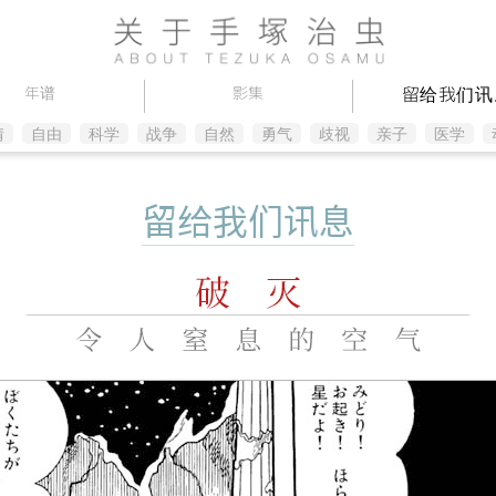
留给我们讯
年谱
影集
情
自由
科学
战争
自然
勇气
歧视
亲子
医学
留给我们讯息