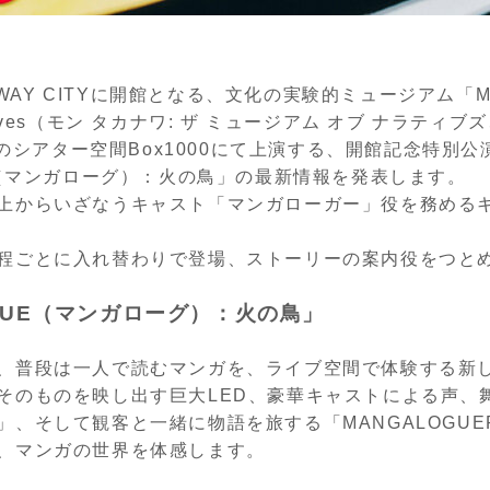
EWAY CITYに開館となる、文化の実験的ミュージアム「MoN 
rratives（モン タカナワ: ザ ミュージアム オブ ナラティブ
最新のシアター空間Box1000にて上演する、開館記念特別公
UE（マンガローグ）：火の鳥」の最新情報を発表します。
上からいざなうキャスト「マンガローガー」役を務める
程ごとに入れ替わりで登場、ストーリーの案内役をつと
OGUE（マンガローグ）：火の鳥」
、普段は一人で読むマンガを、ライブ空間で体験する新
そのものを映し出す巨大LED、豪華キャストによる声、
」、そして観客と一緒に物語を旅する「MANGALOGU
、マンガの世界を体感します。