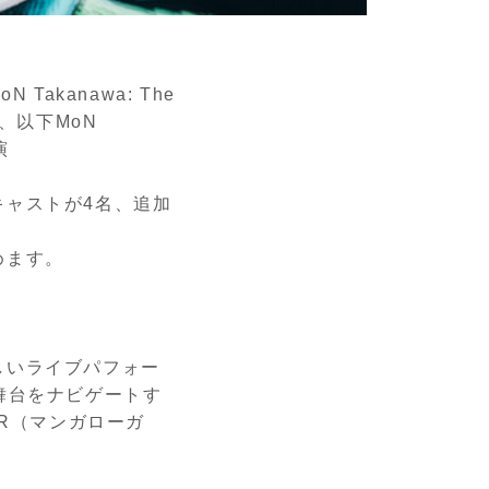
Takanawa: The
ズ、以下MoN
演
キャストが4名、追加
めます。
しいライブパフォー
舞台をナビゲートす
ER（マンガローガ