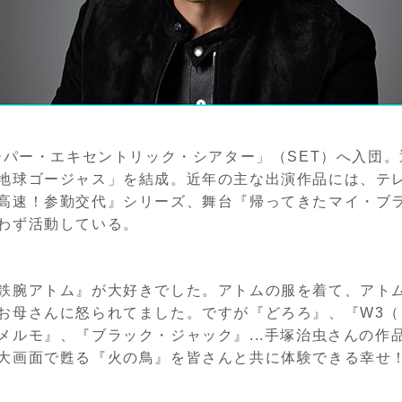
スーパー・エキセントリック・シアター」（SET）へ入団
地球ゴージャス」を結成。近年の主な出演作品には、テ
高速！参勤交代』シリーズ、舞台『帰ってきたマイ・ブ
わず活動している。
鉄腕アトム』が大好きでした。アトムの服を着て、アト
お母さんに怒られてました。ですが『どろろ』、『W3（
メルモ』、『ブラック・ジャック』...手塚治虫さんの作
大画面で甦る『火の鳥』を皆さんと共に体験できる幸せ