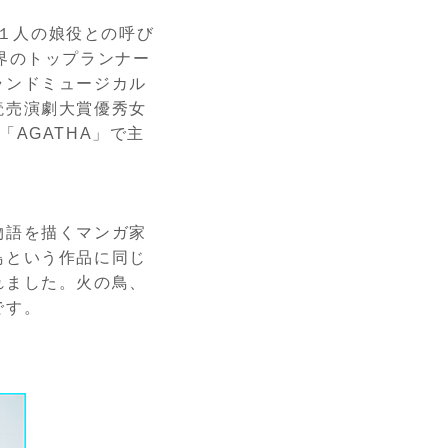
に１人の娘役との呼び
界のトップランナー
ランドミュージカル
読売演劇大賞優秀女
AGATHA」で主
物語を描くマンガ家
鳥という作品に同じ
れました。火の鳥、
です。