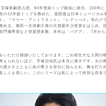
1年宝塚歌劇団入団。94年雪組トップ娘役に就任。100年
長の12年超トップを務めた。退団後は日本ミュージカル
ト』『マリー・アントワネット』『レディべス』等のグ
務める。菊田一夫演劇大賞の大賞最年少受賞をはじめ、
部門優秀賞など受賞歴多数。本年は「パグア」、7月から「
をいただけ感謝いたしております。これ程壮大な人間の
考えられないほど。手塚治虫氏は本当に偉大です。火の
の愚かさとともに命の尊さを存分に知らされ、胸を打た
哀しくも美しい。このシリーズは私にとって特別な存在