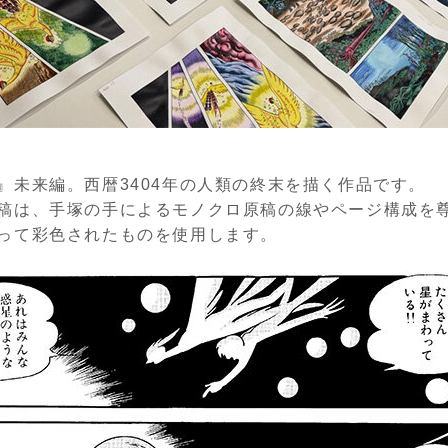
』未来編。西暦3404年の人類の終末を描く作品です。
稿は、手塚の手によるモノクロ原稿の線やページ構成を
って彩色されたものを使用します。