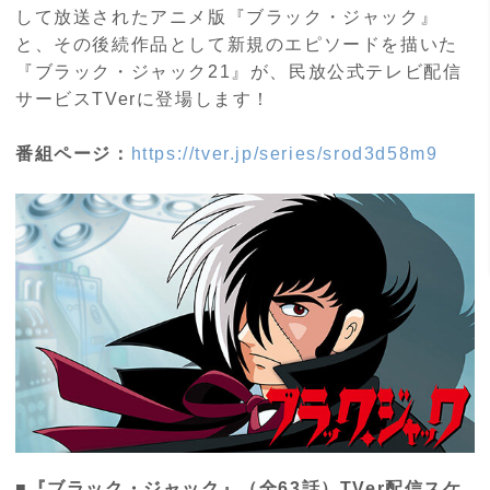
して放送されたアニメ版『ブラック・ジャック』
と、その後続作品として新規のエピソードを描いた
『ブラック・ジャック21』が、民放公式テレビ配信
サービスTVerに登場します！
番組ページ：
https://tver.jp/series/srod3d58m9
■『ブラック・ジャック』（全63話）TVer配信スケ