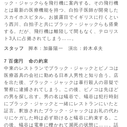
ック・ジャックらを飛行機に案内する。その飛行機
とは最新の医療機能を持つ、白拍子医師が開発した
スカイホスピタル。お披露目でイギリスに行くとい
う西川、白拍子と共にブラック・ジャックらも搭乗
する。だが、飛行機は離陸して間もなく、テロリス
ト3人に占拠されてしまう……。
スタッフ
脚本：加藤陽一 演出：鈴木卓夫
7 百億円 命の約束
中東のレストランでブラック・ジャックとピノコは
医療器具の会社に勤める日本人男性と知り合う。店
を出た後、ブラック・ジャックは暴行殺人の容疑で
警察に逮捕されてしまう。この後、ピノコは先ほど
の男を探し出す。男の名は蟻谷で、蟻谷は犯行時刻
にブラック・ジャックと一緒にレストランにいたと
証言。釈放されたブラック・ジャックはお礼の代わ
りにケガした時は必ず助けると蟻谷に約束する。こ
の後、蟻谷は電車に轢かれて瀕死の状態に……。話