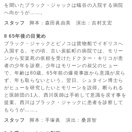
を聞いたブラック・ジャックは蟻谷の入院する病院
へ向かうが……。
スタッフ
脚本：森田眞由美 演出：吉村文宏
8 65年後の目覚め
ブラック・ジャックとピノコは貨物船でイギリスへ
入国する。その頃、古い炭鉱町の病院では、モリー
ンから安楽死の依頼を受けたドクター・キリコが患
者の少年を診察。少年はモリーンの叔父のヒュー
で、年齢は80歳。65年前の爆発事故から意識が戻ら
ず、年も取らないという。翌日、シュタイン博士ら
がヒューを研究したいとモリーンを説得。断られる
と医師団の1人、西川医師は手術して意識を戻す事を
提案。西川はブラック・ジャックに患者を診察して
もらうが……。
スタッフ
脚本：手塚眞 演出：桑原智