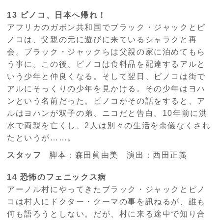
13 ピノコ、日本へ帰れ！
アフリカのガボン共和国でブラック・ジャックとピ
ノコは、父親の元に遊びに来ているシャラクと再
会。ブラック・ジャックらは父親の家に泊めてもら
う事に。この後、ピノコは食料品を配達するアルと
いう少年と仲良くなる。そして翌日、ピノコは街で
アルにそっくりの少年を見かける。その少年はヨハ
ンという名前だった。ピノコがその話をすると、ア
ルはヨハンが双子の弟、ニコだと告白。10年前に洪
水で両親を亡くし、2人は別々の生活を余儀なくされ
たというが……。
スタッフ
脚本：森田眞由美 演出：西田正義
14 恐怖のフェニックス病
アーノル村にやってきたブラック・ジャックとピノ
コは村人にドクター・クーマの事を訊ねるが、誰も
何も語ろうとしない。だが、村に来る途中で知り合