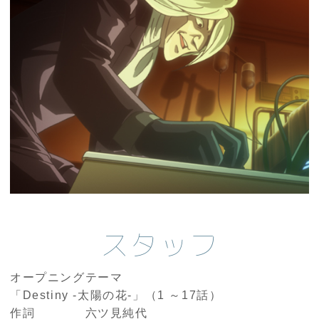
スタッフ
オープニングテーマ
「Destiny -太陽の花-」（1 ～17話）
作詞 六ツ見純代