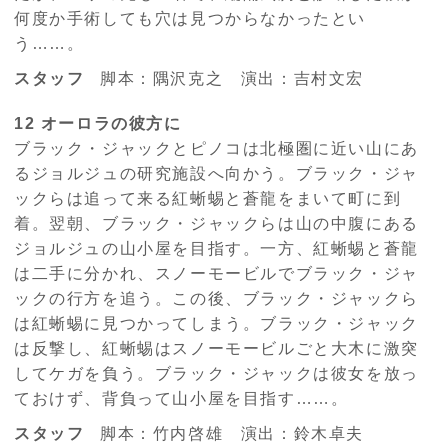
何度か手術しても穴は見つからなかったとい
う……。
スタッフ
脚本：隅沢克之 演出：吉村文宏
12 オーロラの彼方に
ブラック・ジャックとピノコは北極圏に近い山にあ
るジョルジュの研究施設へ向かう。ブラック・ジャ
ックらは追って来る紅蜥蜴と蒼龍をまいて町に到
着。翌朝、ブラック・ジャックらは山の中腹にある
ジョルジュの山小屋を目指す。一方、紅蜥蜴と蒼龍
は二手に分かれ、スノーモービルでブラック・ジャ
ックの行方を追う。この後、ブラック・ジャックら
は紅蜥蜴に見つかってしまう。ブラック・ジャック
は反撃し、紅蜥蜴はスノーモービルごと大木に激突
してケガを負う。ブラック・ジャックは彼女を放っ
ておけず、背負って山小屋を目指す……。
スタッフ
脚本：竹内啓雄 演出：鈴木卓夫