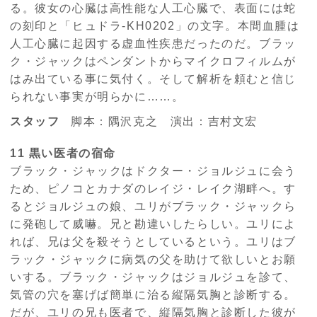
る。彼女の心臓は高性能な人工心臓で、表面には蛇
の刻印と「ヒュドラ-KH0202」の文字。本間血腫は
人工心臓に起因する虚血性疾患だったのだ。ブラッ
ク・ジャックはペンダントからマイクロフィルムが
はみ出ている事に気付く。そして解析を頼むと信じ
られない事実が明らかに……。
スタッフ
脚本：隅沢克之 演出：吉村文宏
11 黒い医者の宿命
ブラック・ジャックはドクター・ジョルジュに会う
ため、ピノコとカナダのレイジ・レイク湖畔へ。す
るとジョルジュの娘、ユリがブラック・ジャックら
に発砲して威嚇。兄と勘違いしたらしい。ユリによ
れば、兄は父を殺そうとしているという。ユリはブ
ラック・ジャックに病気の父を助けて欲しいとお願
いする。ブラック・ジャックはジョルジュを診て、
気管の穴を塞げば簡単に治る縦隔気胸と診断する。
だが、ユリの兄も医者で、縦隔気胸と診断した彼が