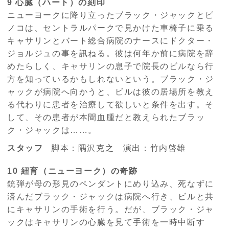
9 心臓（ハート）の刻印
ニューヨークに降り立ったブラック・ジャックとピ
ノコは、セントラルパークで見かけた車椅子に乗る
キャサリンとバート総合病院のナースにドクター・
ジョルジュの事を訊ねる。彼は何年か前に病院を辞
めたらしく、キャサリンの息子で院長のビルなら行
方を知っているかもしれないという。ブラック・ジ
ャックが病院へ向かうと、ビルは彼の居場所を教え
る代わりに患者を治療して欲しいと条件を出す。そ
して、その患者が本間血腫だと教えられたブラッ
ク・ジャックは……。
スタッフ
脚本：隅沢克之 演出：竹内啓雄
10 紐育（ニューヨーク）の奇跡
銃弾が母の形見のペンダントにめり込み、死なずに
済んだブラック・ジャックは病院へ行き、ビルと共
にキャサリンの手術を行う。だが、ブラック・ジャ
ックはキャサリンの心臓を見て手術を一時中断す