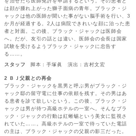
を治せたら医師免許を申請するという。その患者と
は顔が腫れ上がった獅子面病の青年。ブラック・ジ
ャックは他の医師が聞いた事がない脳手術を行い、3
か月が経過する。2人は病院できれいな顔に治った患
者と対面。この後、ブラック・ジャックは医師会
へ。だが、友引の話とは違い、医師会の会長は国家
試験を受けるようブラック・ジャックに忠告す
る……。
スタッフ
脚本：手塚眞 演出：吉村文宏
2 ＢＪ父親との再会
ブラック・ジャックを黒男と呼ぶ男がブラック・ジ
ャック邸の留守電に仕事の依頼を残す。その男はあ
る患者を診て欲しいという。この後、ブラック・ジ
ャックは男が待つ高級ホテルの一室へ。そんなブラ
ック・ジャックの行動は紅蜥蜴という美女に監視さ
れていた……。高級ホテルの一室で待っていた電話
の主は、ブラック・ジャックの父親の影三だった。