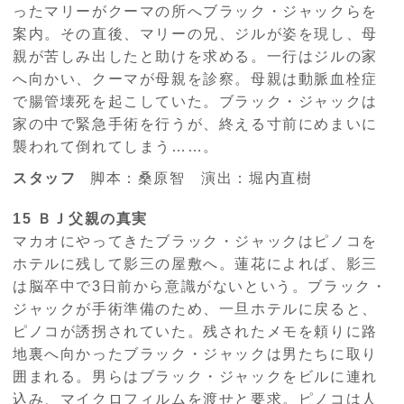
ったマリーがクーマの所へブラック・ジャックらを
案内。その直後、マリーの兄、ジルが姿を現し、母
親が苦しみ出したと助けを求める。一行はジルの家
へ向かい、クーマが母親を診察。母親は動脈血栓症
で腸管壊死を起こしていた。ブラック・ジャックは
家の中で緊急手術を行うが、終える寸前にめまいに
襲われて倒れてしまう……。
スタッフ
脚本：桑原智 演出：堀内直樹
15 ＢＪ父親の真実
マカオにやってきたブラック・ジャックはピノコを
ホテルに残して影三の屋敷へ。蓮花によれば、影三
は脳卒中で3日前から意識がないという。ブラック・
ジャックが手術準備のため、一旦ホテルに戻ると、
ピノコが誘拐されていた。残されたメモを頼りに路
地裏へ向かったブラック・ジャックは男たちに取り
囲まれる。男らはブラック・ジャックをビルに連れ
込み、マイクロフィルムを渡せと要求。ピノコは人