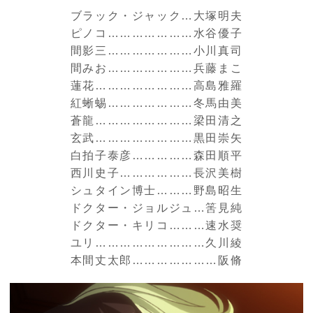
ブラック・ジャック…大塚明夫
ピノコ…………………水谷優子
間影三…………………小川真司
間みお…………………兵藤まこ
蓮花……………………高島雅羅
紅蜥蜴…………………冬馬由美
蒼龍……………………梁田清之
玄武……………………黒田崇矢
白拍子泰彦……………森田順平
西川史子………………長沢美樹
シュタイン博士………野島昭生
ドクター・ジョルジュ…筈見純
ドクター・キリコ………速水奨
ユリ………………………久川綾
本間丈太郎…………………阪脩