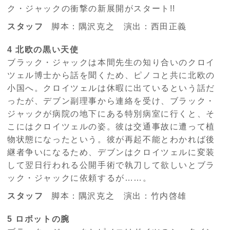
ク・ジャックの衝撃の新展開がスタート!!
スタッフ
脚本：隅沢克之 演出：西田正義
4 北欧の黒い天使
ブラック・ジャックは本間先生の知り合いのクロイ
ツェル博士から話を聞くため、ピノコと共に北欧の
小国へ。クロイツェルは休暇に出ているという話だ
ったが、デブン副理事から連絡を受け、ブラック・
ジャックが病院の地下にある特別病室に行くと、そ
こにはクロイツェルの姿。彼は交通事故に遭って植
物状態になったという。彼が再起不能とわかれば後
継者争いになるため、デブンはクロイツェルに変装
して翌日行われる公開手術で執刀して欲しいとブラ
ック・ジャックに依頼するが……。
スタッフ
脚本：隅沢克之 演出：竹内啓雄
5 ロボットの腕