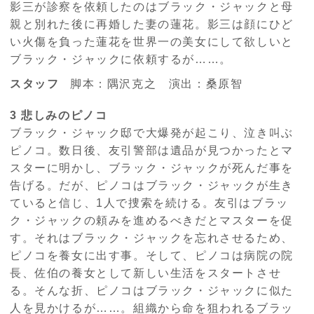
影三が診察を依頼したのはブラック・ジャックと母
親と別れた後に再婚した妻の蓮花。影三は顔にひど
い火傷を負った蓮花を世界一の美女にして欲しいと
ブラック・ジャックに依頼するが……。
スタッフ
脚本：隅沢克之 演出：桑原智
3 悲しみのピノコ
ブラック・ジャック邸で大爆発が起こり、泣き叫ぶ
ピノコ。数日後、友引警部は遺品が見つかったとマ
スターに明かし、ブラック・ジャックが死んだ事を
告げる。だが、ピノコはブラック・ジャックが生き
ていると信じ、1人で捜索を続ける。友引はブラッ
ク・ジャックの頼みを進めるべきだとマスターを促
す。それはブラック・ジャックを忘れさせるため、
ピノコを養女に出す事。そして、ピノコは病院の院
長、佐伯の養女として新しい生活をスタートさせ
る。そんな折、ピノコはブラック・ジャックに似た
人を見かけるが……。組織から命を狙われるブラッ