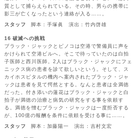
質として捕らえられている。その時、男らの携帯に
影三が亡くなったという連絡が入る……。
スタッフ
脚本：手塚眞 演出：竹内啓雄
16 破滅への挑戦
ブラック・ジャックとピノコは空港で警備員に声を
かけられて空港ビルへ。そこで待っていたのは白拍
子医師と西川医師。2人はブラック・ジャックにフェ
ニックス病の患者を診て欲しいという。そして、ス
カイホスピタルの機内へ案内されたブラック・ジャ
ックは患者を見て愕然とする。なんと患者は全満徳
だった。付き添いの蓮花はブラック・ジャックと白
拍子が満徳の治療と病気の研究をする事を依頼す
る。満徳を憎むブラック・ジャックは一度拒否する
が、100億の報酬を条件に依頼を受ける事に……。
スタッフ
脚本：加藤陽一 演出：吉村文宏