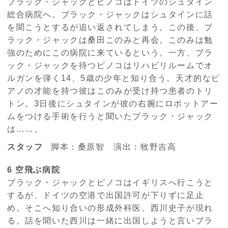
ブラック・ジャックとピノコはドイツのシュタイン
総合病院へ。ブラック・ジャックはシュタインに話
を聞こうとするが追い返されてしまう。この後、ブ
ラック・ジャックは桑田このみと再会。このみは勉
強のためにこの病院に来ているという。一方、ブラ
ック・ジャックを待つピノコはリハビリルームでオ
ルガンを弾く14、5歳の少年と知り合う。天才的なピ
アノの才能を持つ彼はこのみが受け持つ患者のトリ
トン。3日後にシュタインが彼の右腕にロボットアー
ムをつける手術を行うと聞いたブラック・ジャック
は……。
スタッフ
脚本：桑原智 演出：牧野吉高
6 空飛ぶ病院
ブラック・ジャックとピノコはイギリスへ行こうと
するが、ドイツの空港で出国許可が下りずに足止
め。そこへ知り合いの形成外科医、西川史子が現れ
る。話を聞いた西川は一緒に出国しようと言いブラ