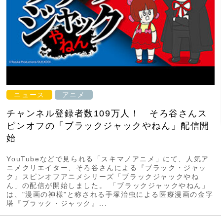
ニュース
アニメ
チャンネル登録者数109万人！ そろ谷さんス
ピンオフの「ブラックジャックやねん」配信開
始
YouTubeなどで見られる「スキマノアニメ」にて、人気ア
ニメクリエイター、そろ谷さんによる『ブラック・ジャッ
ク』スピンオフアニメシリーズ「ブラックジャックやね
ん」の配信が開始しました。 「ブラックジャックやねん」
は、"漫画の神様"と称される手塚治虫による医療漫画の金字
塔『ブラック・ジャック』...