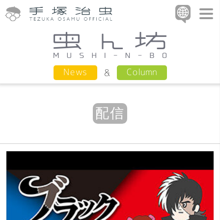
Column
News
配信