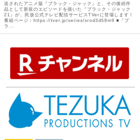
送されたアニメ版『ブラック・ジャック』と、その後続作
品として新規のエピソードを描いた『ブラック・ジャック
21』が、民放公式テレビ配信サービスTVerに登場します！
番組ページ：https://tver.jp/series/srod3d58m9 ■『ブ
ラ...