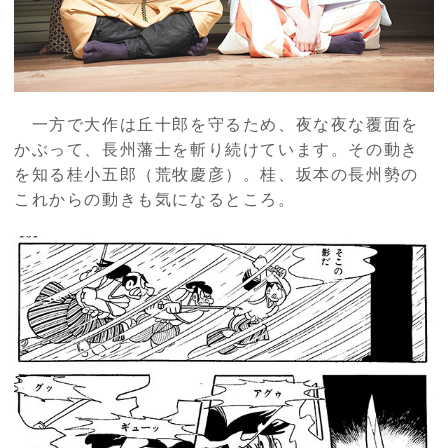
一方で大作は丘十郎を守るため、夜な夜な覆面を
かぶって、長州藩士を斬り続けています。その動き
を知る桂小五郎（荒牧慶彦）。桂、坂本の長州勢の
これからの動きも気になるところ。