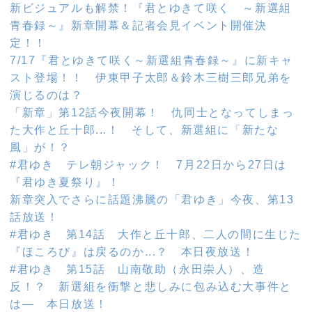
新ビジュアルも解禁！『君とゆきて咲く ～新選組
青春録～』新章開幕＆記者会見イベント開催決
定！！
7/17『君とゆきて咲く～新選組青春録～』に新キャ
スト登場！！ 伊東甲子太郎＆鈴木三樹三郎兄弟を
演じるのは？
「新章」第12話今夜開幕！ 仇同士となってしまっ
た大作と丘十郎...！ そして、新選組に「新たな
風」が！？
#君ゆき テレ朝ジャック！ 7月22日から27日は
『君ゆき夏祭り』！
新章突入でさらに話題沸騰の「君ゆき」今夜、第13
話放送！
#君ゆき 第14話 大作と丘十郎、二人の間に生じた
『ほころび』は戻るのか...？ 本日夜放送！
#君ゆき 第15話 山南敬助（永田崇人）、造
反！？ 新選組を衝撃と悲しみに包み込む大事件と
は― 本日放送！