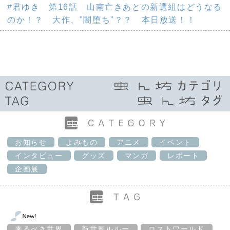
#君ゆき 第16話 山南亡きあとの新選組はどうなる
のか！？ 大作、"闇堕ち"？？ 本日放送！！
お知らせ
よみもの
アニメ
イベント
インタビュー
グッズ
マンガ
レポート
企画展
来るべき世界
新世界ルルー
ロストワールド