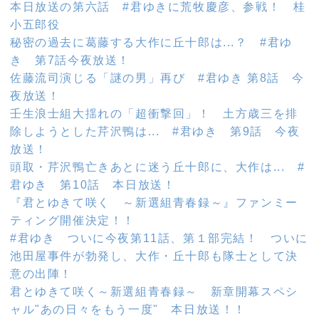
本日放送の第六話 #君ゆきに荒牧慶彦、参戦！ 桂
小五郎役
秘密の過去に葛藤する大作に丘十郎は...？ #君ゆ
き 第7話今夜放送！
佐藤流司演じる「謎の男」再び #君ゆき 第8話 今
夜放送！
壬生浪士組大揺れの「超衝撃回」！ 土方歳三を排
除しようとした芹沢鴨は... #君ゆき 第9話 今夜
放送！
頭取・芹沢鴨亡きあとに迷う丘十郎に、大作は... #
君ゆき 第10話 本日放送！
『君とゆきて咲く ～新選組青春録～』ファンミー
ティング開催決定！！
#君ゆき ついに今夜第11話、第１部完結！ ついに
池田屋事件が勃発し、大作・丘十郎も隊士として決
意の出陣！
君とゆきて咲く～新選組青春録～ 新章開幕スペシ
ャル"あの日々をもう一度" 本日放送！！