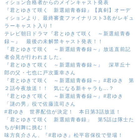
ィション合格者からのメインキャスト発表
『君とゆきて咲く 新選組青春録』【真剣】オーデ
ィションより、最終審査ファイナリスト3名がレギュ
ラーキャスト入り！
テレビ朝日ドラマ『君とゆきて咲く ～新選組青春
録～』 最後の未解禁キャスト発表！！
『君とゆきて咲く ～新選組青春録～』放送直前記
者会見が行われました。
『君とゆきて咲く ～新選組青春録～』 深草丘十
郎の父・七也に戸次重幸さん
『君とゆきて咲く ～新選組青春録～』#君ゆき 第
２話今夜放送！！ 気になる新キャラも...？
『君とゆきて咲く ～新選組青春録～』#君ゆき
「謎の男」役で佐藤流司さん
#君ゆき 世界配信が決定！ 本日第3話放送！
「君とゆきて咲く 新選組青春録」 第5話は隊士た
ちが剣舞に挑む！
味方良介さん、『#君ゆき』松平容保役で登場！