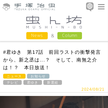
Column
News
#君ゆき 第17話 前回ラストの衝撃発言
から、新之丞は...？ そして、南無之介
は！？ 本日放送！
ニュース
お知らせ
テレビ
君ゆき
新選組
2024/08/21