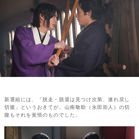
新選組には、「脱走・脱退は見つけ次第、連れ戻し
切腹」というおきてが。山南敬助（永田崇人）の切
腹もそれを覚悟のものでした。