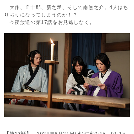
大作、丘十郎、新之丞、そして南無之介。4人はち
りぢりになってしまうのか！？
今夜放送の第17話をお見逃しなく。
【第17話】
2024年8月21日(水)深夜0:45～01:15