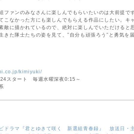
組ファンのみなさんに楽しんでもらいたいのは大前提で
てこなかった方にも楽しんでもらえる作品にしたい。キ
素敵に描かれているので、絶対に楽しんでいただけると
生きた隊士たちの姿を見て、"自分も頑張ろう"と勇気を
i.co.jp/kimiyuki/
04/24スタート 毎週水曜深夜0:15～
系
ビドラマ『君とゆきて咲く 新選組青春録』 放送日・