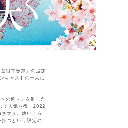
新選組青春録』の追加
インキャストの一人に
組への道～』を制した
て人気を得、2022
南無之介。幼いころ
を持つという設定の