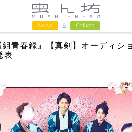
Column
News
選組青春録』【真剣】オーディシ
発表