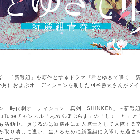
開始 『新選組』を原作とするドラマ『君とゆきて咲く 
か月におよぶオーディションを制した羽谷勝太さんがメ
ン・時代劇オーディション「真剣 SHINKEN」～新選
uTubeチャンネル『あめんぼぷらす』の「しょーた」とし
も活動中。演じるのは新選組に新人隊士として入隊する
が取り潰しに遭い、生きるために新選組に入隊した過去
ターです。