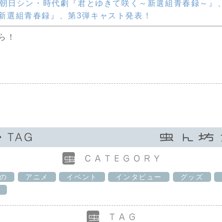
レビ朝日シン・時代劇『君とゆきて咲く～新選組青春録～』
新選組青春録』、第3弾キャスト発表！
ら！
の
アニメ
イベント
インタビュー
グッズ