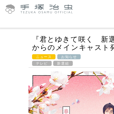
『君とゆきて咲く 新
からのメインキャスト
ニュース
お知らせ
テレビ
新選組