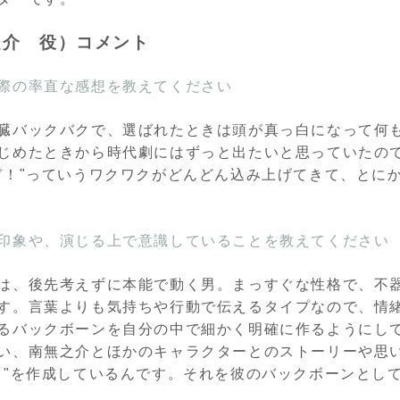
之介 役）コメント
際の率直な感想を教えてください
臓バックバクで、選ばれたときは頭が真っ白になって何
じめたときから時代劇にはずっと出たいと思っていたの
ぞ！"っていうワクワクがどんどん込み上げてきて、とに
印象や、演じる上で意識していることを教えてください
は、後先考えずに本能で動く男。まっすぐな性格で、不
す。言葉よりも気持ちや行動で伝えるタイプなので、情
るバックボーンを自分の中で細かく明確に作るようにし
い、南無之介とほかのキャラクターとのストーリーや思
ト"を作成しているんです。それを彼のバックボーンとし