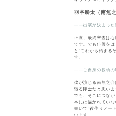
羽谷勝太（南無
――出演が決まった
正直、最終審査は心
です。でも俳優をは
と"これから始まる
す。
――ご自身の役柄の
僕が演じる南無之介
張る隊士だと思いま
でも、そこにつなが
本には描かれていな
書いて"役作りノー
います。