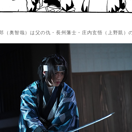
郎（奥智哉）は父の仇・長州藩士・庄内玄悟（上野凱）の姿