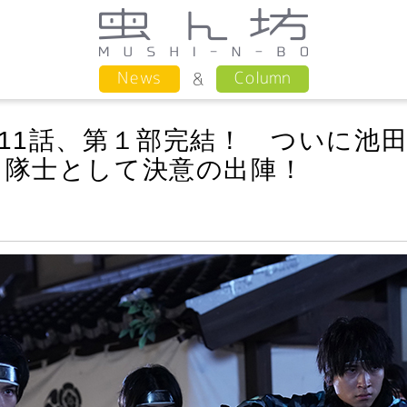
Column
News
11話、第１部完結！ ついに池
も隊士として決意の出陣！