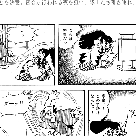
とを決意。密会が行われる夜を狙い、隊士たち引き連れ