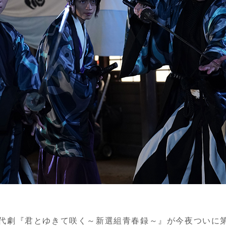
代劇『君とゆきて咲く～新選組青春録～』が今夜ついに