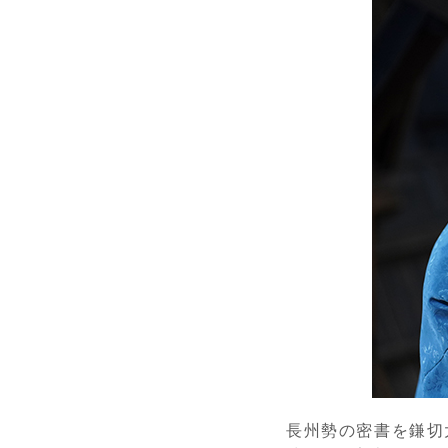
長州勢の密書を鎌切