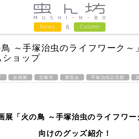
Column
News
鳥 ～手塚治虫のライフワーク～
ムショップ
プ
企画展
宝塚市
展覧会
手塚治虫記念館
画展「火の鳥 ～手塚治虫のライフワー
向けの
グッズ紹介！