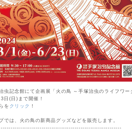
治虫記念館にて企画展「火の鳥 ～手塚治虫のライフワー
23
日
(
日
)
まで開催！
らを
クリック
！
プでは、火の鳥の新商品グッズなどを販売します。
---------------------------------------------------------------