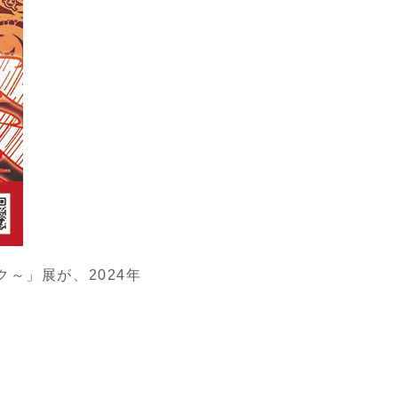
ク～」展が、
2024
年