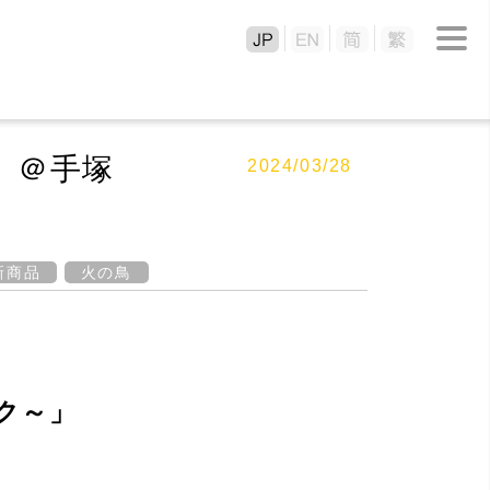
」＠手塚
2024/03/28
新商品
火の鳥
ク～」