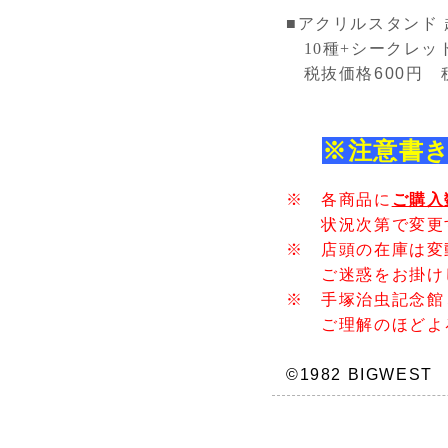
■
アクリルスタンド
10種+シークレッ
税抜価格
600
円 
※注意書
※ 各商品に
ご購入
状況次第で変更す
※ 店頭の在庫は変
ご迷惑をお掛けし
※ 手塚治虫記念館
ご理解のほどよろ
©1982 BIGWEST