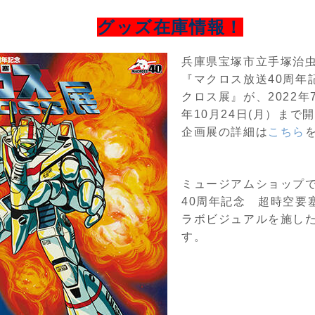
グッズ在庫情報！
兵庫県宝塚市立手塚治
『マクロス放送40周年
クロス展』が、2022年7
年10月24日(月）まで
企画展の詳細は
こちら
ミュージアムショップ
40周年記念 超時空要
ラボビジュアルを施し
す。