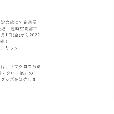
虫記念館にて企画展
記念 超時空要塞マ
月1日(金)から2022
開催！
をクリック！
では、『マクロス放送
塞マクロス展』のコ
たグッズを販売しま