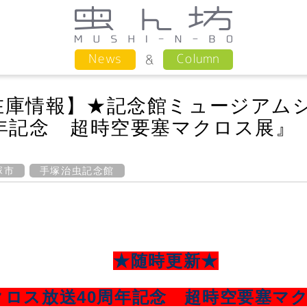
Column
News
在庫情報】★記念館ミュージアム
年記念 超時空要塞マクロス展』
塚市
手塚治虫記念館
★随時更新★
クロス放送40周年記念 超時空要塞マ