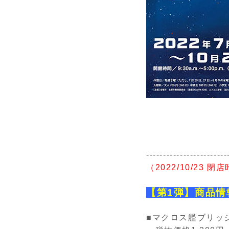
------------------------
（2022/10/23
閉店
【第1弾】商品情
■マクロス艦ブリッ