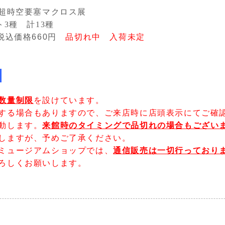
 超時空要塞マクロス展
ト3種 計13種
税込価格
660
円
品切れ中 入荷未定
き
数量制限
を設けています。
る場合もありますので、ご来店時に店頭表示にてご確
動します。
来館時のタイミングで品切れの場合もござい
ますが、予めご了承ください。
ミュージアムショップでは、
通信販売は一切行っており
しくお願いします。