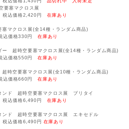
 税込価格
1,430
円
品切れ中 入荷未定
時空要塞マクロス展
 税込価格
2,420
円
在庫あり
要塞マクロス展
(
全
14
種・ランダム商品
)
税込価格
330
円
在庫あり
ダー 超時空要塞マクロス展
(
全
14
種・ランダム商品
)
税込価格
550
円
在庫あり
 超時空要塞マクロス展
(
全
10
種・ランダム商品
)
税込価格
660
円
在庫あり
タンド 超時空要塞マクロス展 ブリタイ
 税込価格
6,490
円
在庫あり
タンド 超時空要塞マクロス展 エキセドル
 税込価格
6,490
円
在庫あり