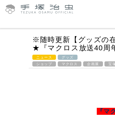
※随時更新【グッズの
★『マクロス放送40周
ニュース
グッズ
ショップ
マクロス
企画展
宝
『マ