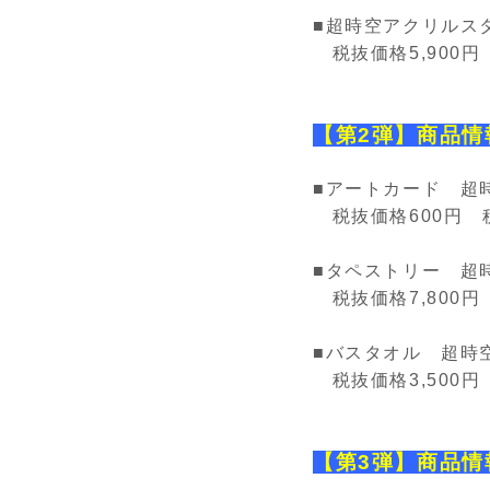
■超時空アクリルス
税抜価格
5,900
円
【第2弾】商品情
■アートカード 超
税抜価格
600
円 
■タペストリー 超
税抜価格
7,800
円
■
バスタオル 超時
税抜価格3
,500
円
【第3弾】商品情